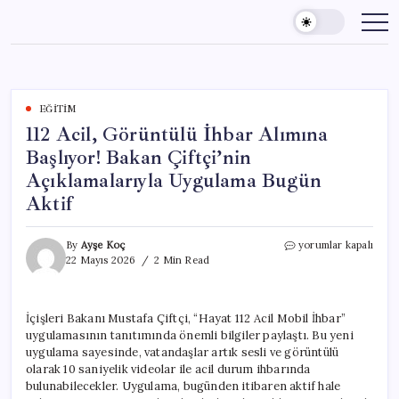
Skip
to
content
EĞITIM
112 Acil, Görüntülü İhbar Alımına
Başlıyor! Bakan Çiftçi’nin
Açıklamalarıyla Uygulama Bugün
Aktif
112
By
Ayşe Koç
yorumlar kapalı
Acil,
22 Mayıs 2026
2 Min Read
Görüntülü
İhbar
Alımına
İçişleri Bakanı Mustafa Çiftçi, “Hayat 112 Acil Mobil İhbar”
Başlıyor!
uygulamasının tanıtımında önemli bilgiler paylaştı. Bu yeni
Bakan
Çiftçi’nin
uygulama sayesinde, vatandaşlar artık sesli ve görüntülü
Açıklamalarıyla
olarak 10 saniyelik videolar ile acil durum ihbarında
Uygulama
bulunabilecekler. Uygulama, bugünden itibaren aktif hale
Bugün