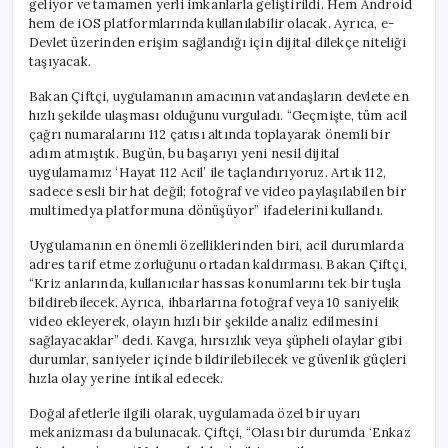
geliyor ve tamamen yerli imkanlarla geliştirildi. Hem Android
Aktif
hem de iOS platformlarında kullanılabilir olacak. Ayrıca, e-
için
Devlet üzerinden erişim sağlandığı için dijital dilekçe niteliği
taşıyacak.
Bakan Çiftçi, uygulamanın amacının vatandaşların devlete en
hızlı şekilde ulaşması olduğunu vurguladı. “Geçmişte, tüm acil
çağrı numaralarını 112 çatısı altında toplayarak önemli bir
adım atmıştık. Bugün, bu başarıyı yeni nesil dijital
uygulamamız ‘Hayat 112 Acil’ ile taçlandırıyoruz. Artık 112,
sadece sesli bir hat değil; fotoğraf ve video paylaşılabilen bir
multimedya platformuna dönüşüyor” ifadelerini kullandı.
Uygulamanın en önemli özelliklerinden biri, acil durumlarda
adres tarif etme zorluğunu ortadan kaldırması. Bakan Çiftçi,
“Kriz anlarında, kullanıcılar hassas konumlarını tek bir tuşla
bildirebilecek. Ayrıca, ihbarlarına fotoğraf veya 10 saniyelik
video ekleyerek, olayın hızlı bir şekilde analiz edilmesini
sağlayacaklar” dedi. Kavga, hırsızlık veya şüpheli olaylar gibi
durumlar, saniyeler içinde bildirilebilecek ve güvenlik güçleri
hızla olay yerine intikal edecek.
Doğal afetlerle ilgili olarak, uygulamada özel bir uyarı
mekanizması da bulunacak. Çiftçi, “Olası bir durumda ‘Enkaz