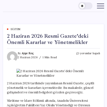
Skip
to
content
EĞITIM
2 Haziran 2026 Resmî Gazete’deki
Önemli Kararlar ve Yönetmelikler
2
By
Ayşe Koç
yorumlar kapalı
Haziran
2 Haziran 2026
1 Min Read
2026
Resmî
Gazete’deki
Önemli
Kararlar
ve
2 Haziran 2026 tarihinde yayımlanan Resmî Gazete, çeşitli
Yönetmelikler
yönetmelik ve kararları içermektedir. Bu makalede, güncel
için
gelişmeleri ve önemli belgeleri gözden geçireceğiz.
Yürütme ve İdare Bölümü altında, Anadolu Üniversitesi
Açıköğretim Fakültesi Yaz Okulu Yönetmeliği ve Giresun