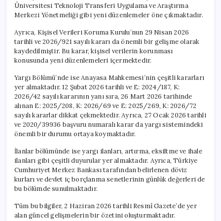
Üniversitesi Teknoloji Transferi Uygulama ve Araştırma
Merkezi Yönetmeliği gibi yeni düzenlemeler öne çıkmaktadır.
Ayrıca, Kişisel Verileri Koruma Kurulu’nun 29 Nisan 2026
tarihli ve 2026/921 sayılı kararı da önemli bir gelişme olarak
kaydedilmiştir. Bu karar, kişisel verilerin korunması
konusunda yeni düzenlemeleri içermektedir.
Yargı Bölümü’nde ise Anayasa Mahkemesi’nin çeşitli kararları
yer almaktadır. 12 Şubat 2026 tarihli ve E: 2024/187, K:
2026/42 sayılı kararının yanı sıra, 26 Mart 2026 tarihinde
alınan E: 2025/208, K: 2026/69 ve E: 2025/269, K: 2026/72
sayılı kararlar dikkat çekmektedir. Ayrıca, 27 Ocak 2026 tarihli
ve 2020/39936 başvuru numaralı karar da yargı sistemindeki
önemli bir durumu ortaya koymaktadır.
İlanlar bölümünde ise yargı ilanları, artırma, eksiltme ve ihale
ilanları gibi çeşitli duyurular yer almaktadır. Ayrıca, Türkiye
Cumhuriyet Merkez Bankası tarafından belirlenen döviz
kurları ve devlet iç borçlanma senetlerinin günlük değerleri de
bu bölümde sunulmaktadır.
Tüm bu bilgiler, 2 Haziran 2026 tarihli Resmî Gazete’de yer
alan güncel gelişmelerin bir özetini oluşturmaktadır.