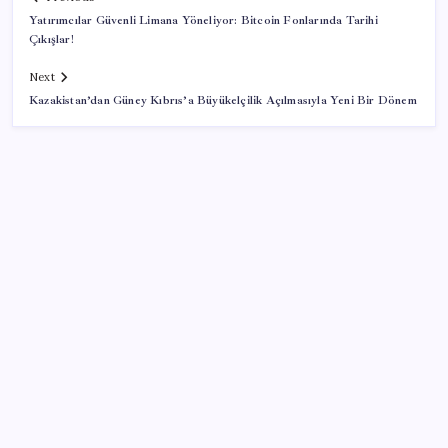
Yatırımcılar Güvenli Limana Yöneliyor: Bitcoin Fonlarında Tarihi
Çıkışlar!
Next
Kazakistan’dan Güney Kıbrıs’a Büyükelçilik Açılmasıyla Yeni Bir Dönem
SON YAZILAR
Yüksek Askeri Şura toplantısı için tarih belli oldu:
Terfi ve emeklilik dosyaları masada
Yeni iPhone Daha Pahalı Olacak: iPhone 18 Pro için
Ciddi Fiyat Artışı