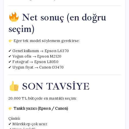
Net sonuç (en doğru
seçim)
Eğer tek model söylemem gerekirse:
✔ Genel kullanım → Epson L6370
✔ Yoğun ofis → Epson M2120
✔ Fotoğraf → Epson L8050
✔ Uygun fiyat → Canon G3470
SON TAVSİYE
20.000 TL bütçede en mantıklı seçim:
Tanklı yazıcı (Epson / Canon)
Çünkü:
✔ Mürekkep çok ucuz