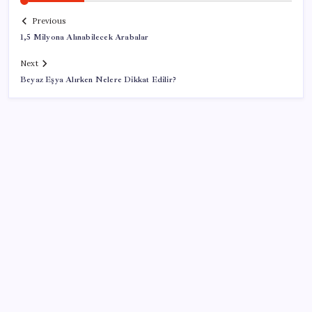
Previous
1,5 Milyona Alınabilecek Arabalar
Next
Beyaz Eşya Alırken Nelere Dikkat Edilir?
SON YAZILAR
TBMM Adalet Komisyonu’nda ‘pislik’ tartışması:
MHP’li Bülbül masaya yumruk attı, İYİ Partili vekilin
üzerine yürüdü