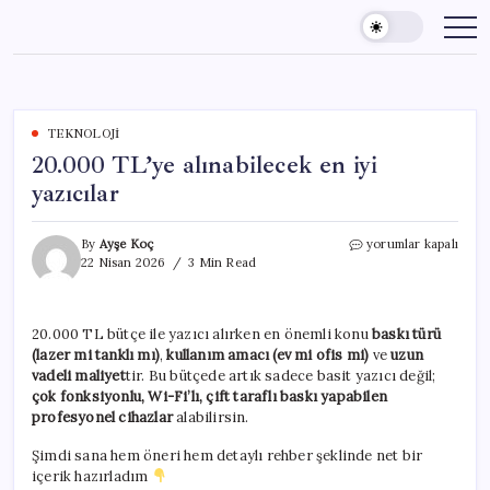
Skip
to
content
TEKNOLOJI
20.000 TL’ye alınabilecek en iyi
yazıcılar
20.000
By
Ayşe Koç
yorumlar kapalı
TL’ye
22 Nisan 2026
3 Min Read
alınabilecek
en
iyi
20.000 TL bütçe ile yazıcı alırken en önemli konu
baskı türü
yazıcılar
(lazer mi tanklı mı)
,
kullanım amacı (ev mi ofis mi)
ve
uzun
için
vadeli maliyet
tir. Bu bütçede artık sadece basit yazıcı değil;
çok fonksiyonlu, Wi-Fi’lı, çift taraflı baskı yapabilen
profesyonel cihazlar
alabilirsin.
Şimdi sana hem öneri hem detaylı rehber şeklinde net bir
içerik hazırladım