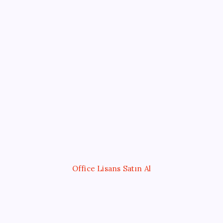
Sayaç
Kategoriler
Eğitim
Ekonomi
Haber
Sağlık
Teknoloji
Office Lisans Satın Al