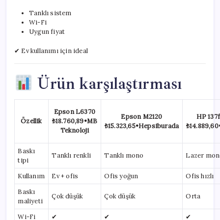
Tanklı sistem
Wi-Fi
Uygun fiyat
✔ Ev kullanımı için ideal
Ürün karşılaştırması
Epson L6370
Epson M2120
HP 137
Özellik
₺18.760,89
•
MB
₺15.323,65
•
Hepsiburada
₺14.889,60
Teknoloji
Baskı
Tanklı renkli
Tanklı mono
Lazer mon
tipi
Kullanım
Ev + ofis
Ofis yoğun
Ofis hızlı
Baskı
Çok düşük
Çok düşük
Orta
maliyeti
Wi-Fi
✔
✔
✔