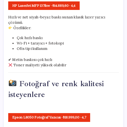
HP LaserJet MFP 137fnw
· ₺14.889,60
·
4,4
Hızlı ve net siyah-beyaz baskı sunan klasik lazer yazıcı
çözümü.
Özellikler:
Çok hızlı baskı
Wi-Fi + tarayıcı + fotokopi
Ofis tipi kullanım
✔ Metin baskısı çok hızlı
Toner maliyeti yüksek olabilir
Fotoğraf ve renk kalitesi
isteyenlere
Epson L8050 Fotoğraf Yazıcısı
· ₺18.999,00
·
4,7