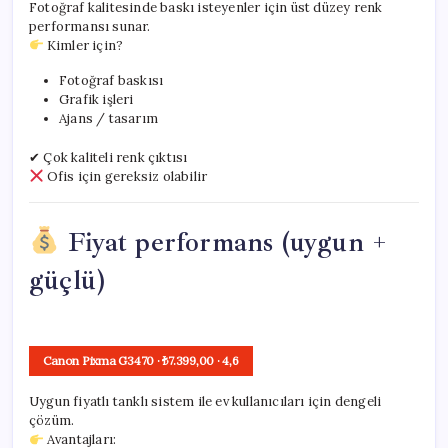
Fotoğraf kalitesinde baskı isteyenler için üst düzey renk
performansı sunar.
Kimler için?
Fotoğraf baskısı
Grafik işleri
Ajans / tasarım
✔ Çok kaliteli renk çıktısı
Ofis için gereksiz olabilir
Fiyat performans (uygun +
güçlü)
Canon Pixma G3470
· ₺7.399,00
·
4,6
Uygun fiyatlı tanklı sistem ile ev kullanıcıları için dengeli
çözüm.
Avantajları: