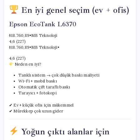
En iyi genel seçim (ev + ofis)
Epson EcoTank L6370
₺18.760,89
•
MB Teknoloji
4,6 (227)
₺18.760,89
•
MB Teknoloji
•
4,6 (227)
Neden en iyi?
Tanklı sistem → çok düşük baskı maliyeti
Wi-Fi + mobil baskı
Otomatik çift taraflı baskı
Tarayıcı + fotokopi
✔ Ev + küçük ofis için mükemmel
✔ Mürekkep çok uzun gider
Yoğun çıktı alanlar için