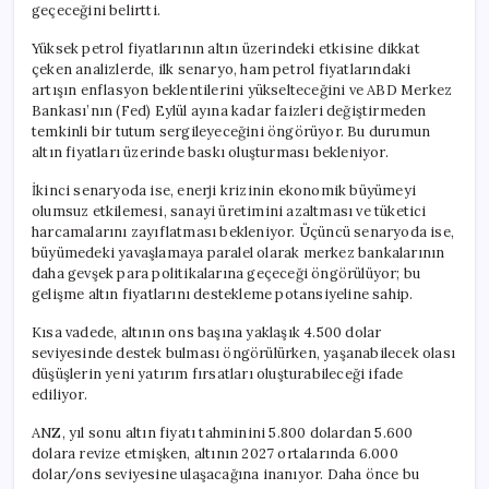
geçeceğini belirtti.
Yüksek petrol fiyatlarının altın üzerindeki etkisine dikkat
çeken analizlerde, ilk senaryo, ham petrol fiyatlarındaki
artışın enflasyon beklentilerini yükselteceğini ve ABD Merkez
Bankası’nın (Fed) Eylül ayına kadar faizleri değiştirmeden
temkinli bir tutum sergileyeceğini öngörüyor. Bu durumun
altın fiyatları üzerinde baskı oluşturması bekleniyor.
İkinci senaryoda ise, enerji krizinin ekonomik büyümeyi
olumsuz etkilemesi, sanayi üretimini azaltması ve tüketici
harcamalarını zayıflatması bekleniyor. Üçüncü senaryoda ise,
büyümedeki yavaşlamaya paralel olarak merkez bankalarının
daha gevşek para politikalarına geçeceği öngörülüyor; bu
gelişme altın fiyatlarını destekleme potansiyeline sahip.
Kısa vadede, altının ons başına yaklaşık 4.500 dolar
seviyesinde destek bulması öngörülürken, yaşanabilecek olası
düşüşlerin yeni yatırım fırsatları oluşturabileceği ifade
ediliyor.
ANZ, yıl sonu altın fiyatı tahminini 5.800 dolardan 5.600
dolara revize etmişken, altının 2027 ortalarında 6.000
dolar/ons seviyesine ulaşacağına inanıyor. Daha önce bu