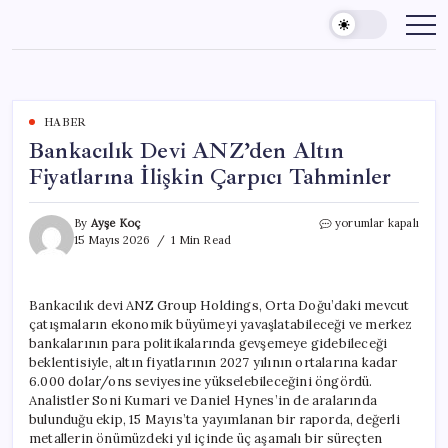
Skip
to
content
HABER
Bankacılık Devi ANZ’den Altın
Fiyatlarına İlişkin Çarpıcı Tahminler
Bankacılık
By
Ayşe Koç
yorumlar kapalı
Devi
15 Mayıs 2026
1 Min Read
ANZ’den
Altın
Fiyatlarına
Bankacılık devi ANZ Group Holdings, Orta Doğu’daki mevcut
İlişkin
çatışmaların ekonomik büyümeyi yavaşlatabileceği ve merkez
Çarpıcı
Tahminler
bankalarının para politikalarında gevşemeye gidebileceği
için
beklentisiyle, altın fiyatlarının 2027 yılının ortalarına kadar
6.000 dolar/ons seviyesine yükselebileceğini öngördü.
Analistler Soni Kumari ve Daniel Hynes’in de aralarında
bulunduğu ekip, 15 Mayıs’ta yayımlanan bir raporda, değerli
metallerin önümüzdeki yıl içinde üç aşamalı bir süreçten