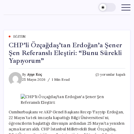
Skip
to
content
EĞITIM
CHP’li Özçağdaş’tan Erdoğan’a Şener
Şen Referanslı Eleştiri: “Bunu Sürekli
Yapıyorum”
CHP’li
By
Ayşe Koç
yorumlar kapalı
Özçağdaş’tan
25 Mayıs 2026
1 Min Read
Erdoğan’a
Şener
Şen
Referanslı
Eleştiri:
“Bunu
Cumhurbaşkanı ve AKP Genel Başkanı Recep Tayyip Erdoğan,
Sürekli
22 Mayıs’ta tek imzayla kapattığı Bilgi Üniversitesi’ni,
Yapıyorum”
öğrencilerin başlattığı direnişin ardından 25 Mayıs’ta yeniden
için
açma kararı aldı. CHP İstanbul Milletvekili Suat Özçağdaş,