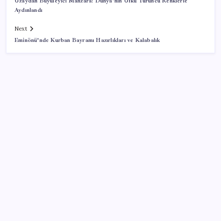
Uzaydan Büyüleyici Manzara: Dünya’nın Ufku Turuncu Renklerle
Aydınlandı
Next
Eminönü’nde Kurban Bayramı Hazırlıkları ve Kalabalık
SON YAZILAR
TBMM Adalet Komisyonu’nda ‘pislik’ tartışması:
MHP’li Bülbül masaya yumruk attı, İYİ Partili vekilin
üzerine yürüdü
Sürekli maddi sorun yaşayan insanların beyni daha
çabuk yaşlanabiliyor: ‘Beyin de yoruluyor’