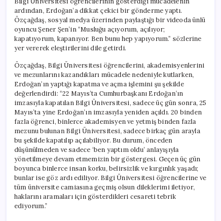
Bilgi Üniversitesi öğrencilerinin gösterdiği mücadelenin
ardından, Erdoğan’a dikkat çekici bir gönderme yaptı.
Özçağdaş, sosyal medya üzerinden paylaştığı bir videoda ünlü
oyuncu Şener Şen’in “Musluğu açıyorum, açılıyor;
kapatıyorum, kapanıyor. Ben bunu hep yapıyorum.” sözlerine
yer vererek eleştirilerini dile getirdi.
Özçağdaş, Bilgi Üniversitesi öğrencilerini, akademisyenlerini
ve mezunlarını kazandıkları mücadele nedeniyle kutlarken,
Erdoğan’ın yaptığı kapatma ve açma işlemini şu şekilde
değerlendirdi: “22 Mayıs’ta Cumhurbaşkanı Erdoğan’ın
imzasıyla kapatılan Bilgi Üniversitesi, sadece üç gün sonra, 25
Mayıs’ta yine Erdoğan’ın imzasıyla yeniden açıldı. 20 binden
fazla öğrenci, binlerce akademisyen ve yetmiş binden fazla
mezunu bulunan Bilgi Üniversitesi, sadece birkaç gün arayla
bu şekilde kapatılıp açılabiliyor. Bu durum, önceden
düşünülmeden ve sadece ‘ben yaptım oldu’ anlayışıyla
yönetilmeye devam etmemizin bir göstergesi. Geçen üç gün
boyunca binlerce insan korku, belirsizlik ve kırgınlık yaşadı;
bunlar ise göz ardı ediliyor. Bilgi Üniversitesi öğrencilerine ve
tüm üniversite camiasına geçmiş olsun dileklerimi iletiyor,
haklarını aramaları için gösterdikleri cesareti tebrik
ediyorum.”