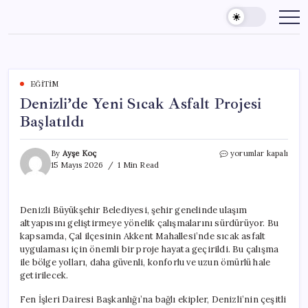
Skip
to
content
EĞITIM
Denizli’de Yeni Sıcak Asfalt Projesi
Başlatıldı
Denizli’de
By
Ayşe Koç
yorumlar kapalı
Yeni
15 Mayıs 2026
1 Min Read
Sıcak
Asfalt
Projesi
Denizli Büyükşehir Belediyesi, şehir genelinde ulaşım
Başlatıldı
altyapısını geliştirmeye yönelik çalışmalarını sürdürüyor. Bu
için
kapsamda, Çal ilçesinin Akkent Mahallesi’nde sıcak asfalt
uygulaması için önemli bir proje hayata geçirildi. Bu çalışma
ile bölge yolları, daha güvenli, konforlu ve uzun ömürlü hale
getirilecek.
Fen İşleri Dairesi Başkanlığı’na bağlı ekipler, Denizli’nin çeşitli