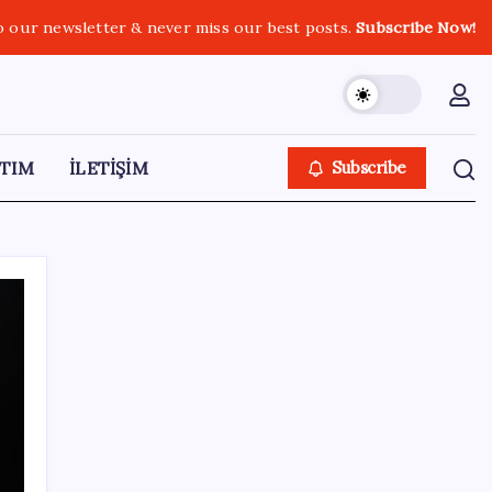
o our newsletter & never miss our best posts.
Subscribe Now!
TIM
İLETİŞİM
Subscribe
SON YAZILAR
TBMM Adalet Komisyonu’nda ‘pislik’
tartışması: MHP’li Bülbül masaya yumruk