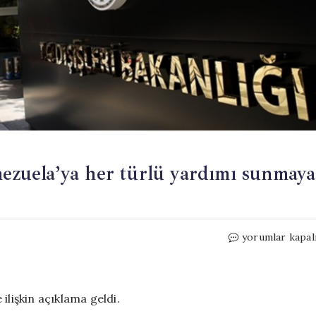
nezuela’ya her türlü yardımı sunmaya
Dışişleri
yorumlar kapal
Bakanlığı:
Türkiye
Venezuela’ya
her
ilişkin açıklama geldi.
türlü