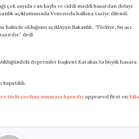
yardımı
ğı çok sayıda can kaybı ve ciddi maddi hasardan dolayı
sunmaya
kanlık açıklamasında Venezuela halkına taziye dilendi.
hazırdır
için
as halinde olduğunu açıklayan Bakanlık, “Türkiye, bu acı
zırdır.” dedi.
üyüklüğündeki depremler başkent Karakas’ta büyük hasara
ı kapatıldı.
 her türlü yardımı sunmaya hazırdır
appeared first on
Kili