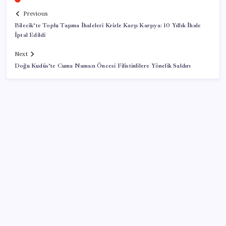
Previous
Bilecik’te Toplu Taşıma İhaleleri Krizle Karşı Karşıya: 10 Yıllık İhale
İptal Edildi
Next
Doğu Kudüs’te Cuma Namazı Öncesi Filistinlilere Yönelik Saldırı
SON YAZILAR
TBMM Adalet Komisyonu’nda ‘pislik’ tartışması:
MHP’li Bülbül masaya yumruk attı, İYİ Partili vekilin
üzerine yürüdü