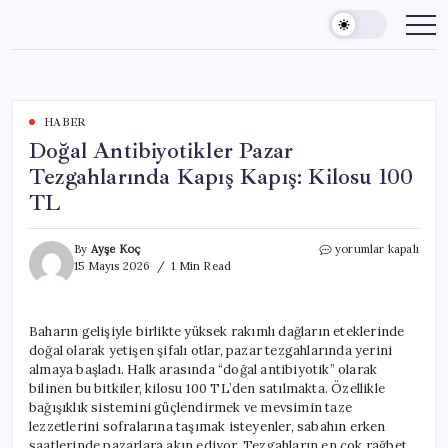
Skip
to
content
HABER
Doğal Antibiyotikler Pazar
Tezgahlarında Kapış Kapış: Kilosu 100
TL
Doğal
By
Ayşe Koç
yorumlar kapalı
Antibiyotikler
15 Mayıs 2026
1 Min Read
Pazar
Tezgahlarında
Kapış
Baharın gelişiyle birlikte yüksek rakımlı dağların eteklerinde
Kapış:
doğal olarak yetişen şifalı otlar, pazar tezgahlarında yerini
Kilosu
100
almaya başladı. Halk arasında “doğal antibiyotik” olarak
TL
bilinen bu bitkiler, kilosu 100 TL’den satılmakta. Özellikle
için
bağışıklık sistemini güçlendirmek ve mevsimin taze
lezzetlerini sofralarına taşımak isteyenler, sabahın erken
saatlerinde pazarlara akın ediyor. Tezgahların en çok rağbet