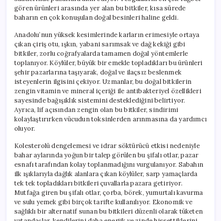
gören ürünleri arasında yer alan bu bitkiler, kısa sürede
baharın en çok konuşulan doğal besinleri haline geldi.
Anadolu’nun yüksek kesimlerinde karların erimesiyle ortaya
çıkan çiriş otu, ışkın, yabani sarımsak ve dağ kekiği gibi
bitkiler, zorlu coğrafyalarda tamamen doğal yöntemlerle
toplanıyor. Köylüler, büyük bir emekle topladıkları bu ürünleri
şehir pazarlarına taşıyarak, doğal ve ilaçsız beslenmek
isteyenlerin ilgisini çekiyor. Uzmanlar, bu doğal bitkilerin
zengin vitamin ve mineral içeriği ile antibakteriyel özellikleri
sayesinde bağışıklık sistemini desteklediğini belirtiyor.
Ayrıca, lif açısından zengin olan bu bitkiler, sindirimi
kolaylaştırırken vücudun toksinlerden arınmasına da yardımcı
oluyor.
Kolesterolü dengelemesi ve idrar söktürücü etkisi nedeniyle
bahar aylarında yoğun bir talep görülen bu şifalı otlar, pazar
esnafı tarafından kolay toplanmadığını vurgulanıyor. Sabahın
ilk ışıklarıyla dağlık alanlara çıkan köylüler, sarp yamaçlarda
tek tek topladıkları bitkileri çuvallarla pazara getiriyor.
Mutfağa giren bu şifalı otlar, çorba, börek, yumurtalı kavurma
ve sulu yemek gibi birçok tarifte kullanılıyor. Ekonomik ve
sağlıklı bir alternatif sunan bu bitkileri düzenli olarak tüketen
vatandaşlar, kendilerini daha enerjik ve zinde hissettiklerini