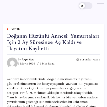
Skip
to
content
EĞITIM
Doğanın Hüzünlü Annesi: Yumurtaları
İçin 2 Ay Süresince Aç Kaldı ve
Hayatını Kaybetti
Doğanın
By
Ayşe Koç
yorumlar kapalı
Hüzünlü
9 Mayıs 2026
1 Min Read
Annesi:
Yumurtaları
İçin
Akdeniz’in derinliklerinde, doğanın merhametsiz yüzünü
2
gözler önüne seren bir hikaye yaşandı. Yavrularının yaşamını
Ay
Süresince
sürdürebilmesi için kendi yaşamından vazgeçen anne
Aç
ahtapot, Prof. Dr. Mehmet Gökoğlu tarafından kaydedildi.
Kaldı
Tam iki ay boyunca en küçük bir lokma bile yemeden, sadece
ve
yavrularının geleceği için mücadele eden bu kahraman
Hayatını
ahtapotun trajik hikayesi, doğanın döngüsünü gözler önüne