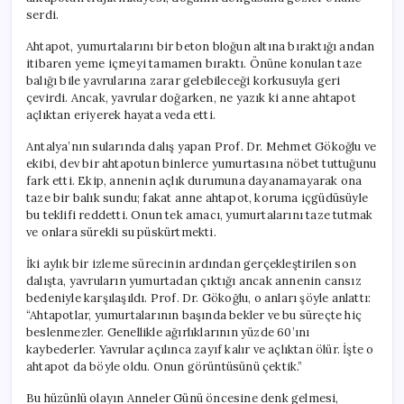
Kaybetti
serdi.
için
Ahtapot, yumurtalarını bir beton bloğun altına bıraktığı andan
itibaren yeme içmeyi tamamen bıraktı. Önüne konulan taze
balığı bile yavrularına zarar gelebileceği korkusuyla geri
çevirdi. Ancak, yavrular doğarken, ne yazık ki anne ahtapot
açlıktan eriyerek hayata veda etti.
Antalya’nın sularında dalış yapan Prof. Dr. Mehmet Gökoğlu ve
ekibi, dev bir ahtapotun binlerce yumurtasına nöbet tuttuğunu
fark etti. Ekip, annenin açlık durumuna dayanamayarak ona
taze bir balık sundu; fakat anne ahtapot, koruma içgüdüsüyle
bu teklifi reddetti. Onun tek amacı, yumurtalarını taze tutmak
ve onlara sürekli su püskürtmekti.
İki aylık bir izleme sürecinin ardından gerçekleştirilen son
dalışta, yavruların yumurtadan çıktığı ancak annenin cansız
bedeniyle karşılaşıldı. Prof. Dr. Gökoğlu, o anları şöyle anlattı:
“Ahtapotlar, yumurtalarının başında bekler ve bu süreçte hiç
beslenmezler. Genellikle ağırlıklarının yüzde 60’ını
kaybederler. Yavrular açılınca zayıf kalır ve açlıktan ölür. İşte o
ahtapot da böyle oldu. Onun görüntüsünü çektik.”
Bu hüzünlü olayın Anneler Günü öncesine denk gelmesi,