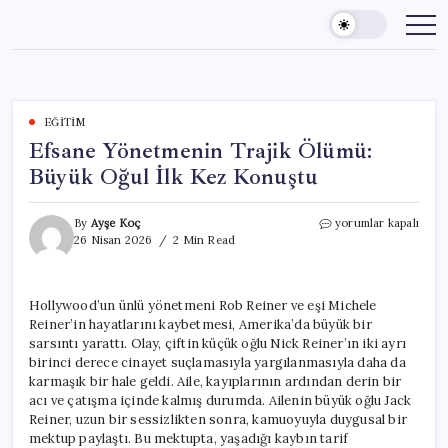
Skip
to
content
EĞITIM
Efsane Yönetmenin Trajik Ölümü:
Büyük Oğul İlk Kez Konuştu
Efsane
By
Ayşe Koç
yorumlar kapalı
Yönetmenin
26 Nisan 2026
2 Min Read
Trajik
Ölümü:
Büyük
Hollywood’un ünlü yönetmeni Rob Reiner ve eşi Michele
Oğul
Reiner’in hayatlarını kaybetmesi, Amerika’da büyük bir
İlk
Kez
sarsıntı yarattı. Olay, çiftin küçük oğlu Nick Reiner’ın iki ayrı
Konuştu
birinci derece cinayet suçlamasıyla yargılanmasıyla daha da
için
karmaşık bir hale geldi. Aile, kayıplarının ardından derin bir
acı ve çatışma içinde kalmış durumda. Ailenin büyük oğlu Jack
Reiner, uzun bir sessizlikten sonra, kamuoyuyla duygusal bir
mektup paylaştı. Bu mektupta, yaşadığı kaybın tarif