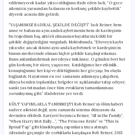
edilemeyecek kadar yıkıcı olduğunu ifade eden Jack, “O gece
ailemizin yarısından fazlasını en korkunç şekilde kaybettik”
diyerek acısını dile getirdi.
“YAŞAMIMIZ RADİKAL ŞEKİLDE DEĞİŞTİ” Jack Reiner, hem
anne ve babasını aynı anda kaybetmenin hem de kardeşinin
bu trajedinin baş aktörü olmasının hayatlarını köklü bir
şekilde değiştirdiğini vurguladı. Mektubunda, “Ebeveyn kaybı
yıkıcıdır, ancak ikisini aynı anda kaybetmek ve kardeşinizin
bunun merkezinde olması hiçbir şekilde karşılaştırılamaz.
Bunu anlamlandırmak neredeyse imkânsız. O günden beri her
gün korkunç bir süreç yaşıyoruz. Katıldığımız her etkinlik,
konuştuğumuz her kişi ve döktüğümüz her gözyaşı, bu olayla
bağlantılı. Hayatımın en zor zamanını anlamaya çalışırken,
dünya benden toplantılar, belgeler ve açıklamalar talep ediyor;
sanki yas tutmadan önce tüm evrakların tamamlanması
zorunluymuş gibi.” ifadelerine yer verdi.
KÜLT YAPIMLARLA TANINMIŞTI Rob Reiner’ın ölüm haberi
sadece ailesini değil, aynı zamanda sinema dünyasını da
derinden etkiledi. Kariyeri boyunca Reiner, “All in the Family”,
“When Harry Met Sally…”, “The Princess Bride” ve “This Is
Spinal Tap” gibi klasikleşmiş yapımlara imza atmıştı.
Ailesinde geçmişte de zorluklarla karşılaşan Rob Reiner, 2015