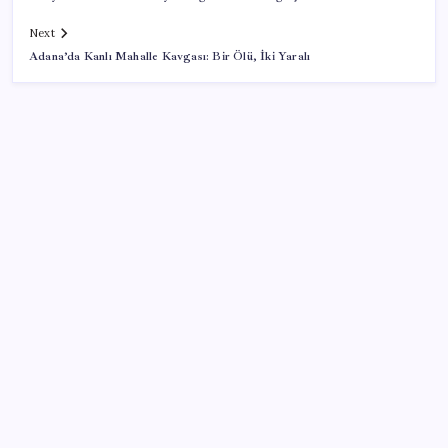
Next
Adana’da Kanlı Mahalle Kavgası: Bir Ölü, İki Yaralı
SON YAZILAR
Apple’ın alışık olmadığı tablo: iPhone 18 öncesi bellek
pazarlığı tersine döndü
Köprülere talip olan Fransız şirket komşunun
elektriğini döşüyor
Son dakika… Kuşadası Belediyesi’ne üçüncü dalga