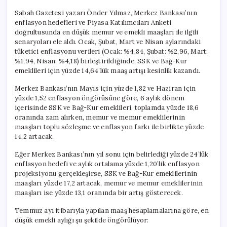
Sabah Gazetesi yazarı Önder Yılmaz, Merkez Bankası’nın
enflasyon hedefleri ve Piyasa Katılımcıları Anketi
doğrultusunda en düşük memur ve emekli maaşları ile ilgili
senaryoları ele aldı. Ocak, Şubat, Mart ve Nisan aylarındaki
tüketici enflasyonu verileri (Ocak: %4,84, Şubat: %2,96, Mart:
%1,94, Nisan: %4,18) birleştirildiğinde, SSK ve Bağ-Kur
emeklileri için yüzde 14,64’lük maaş artışı kesinlik kazandı.
Merkez Bankası’nın Mayıs için yüzde 1,82 ve Haziran için
yüzde 1,52 enflasyon öngörüsüne göre, 6 aylık dönem
içerisinde SSK ve Bağ-Kur emeklileri, toplamda yüzde 18,6
oranında zam alırken, memur ve memur emeklilerinin
maaşları toplu sözleşme ve enflasyon farkı ile birlikte yüzde
14,2 artacak.
Eğer Merkez Bankası’nın yıl sonu için belirlediği yüzde 24’lük
enflasyon hedefi ve aylık ortalama yüzde 1,20’lik enflasyon
projeksiyonu gerçekleşirse, SSK ve Bağ-Kur emeklilerinin
maaşları yüzde 17,2 artacak, memur ve memur emeklilerinin
maaşları ise yüzde 13,1 oranında bir artış gösterecek.
Temmuz ayı itibarıyla yapılan maaş hesaplamalarına göre, en
düşük emekli aylığı şu şekilde öngörülüyor: