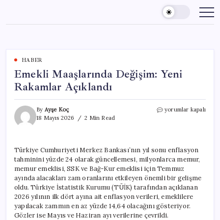
Skip
to
content
HABER
Emekli Maaşlarında Değişim: Yeni
Rakamlar Açıklandı
Emekli
By
Ayşe Koç
yorumlar kapalı
Maaşlarında
18 Mayıs 2026
2 Min Read
Değişim:
Yeni
Rakamlar
Türkiye Cumhuriyeti Merkez Bankası’nın yıl sonu enflasyon
Açıklandı
tahminini yüzde 24 olarak güncellemesi, milyonlarca memur,
için
memur emeklisi, SSK ve Bağ-Kur emeklisi için Temmuz
ayında alacakları zam oranlarını etkileyen önemli bir gelişme
oldu. Türkiye İstatistik Kurumu (TÜİK) tarafından açıklanan
2026 yılının ilk dört ayına ait enflasyon verileri, emeklilere
yapılacak zammın en az yüzde 14,64 olacağını gösteriyor.
Gözler ise Mayıs ve Haziran ayı verilerine çevrildi.