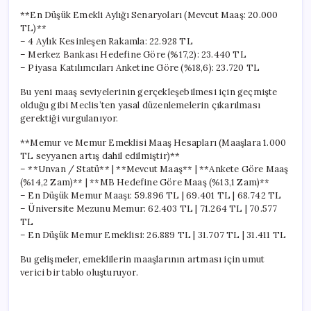
**En Düşük Emekli Aylığı Senaryoları (Mevcut Maaş: 20.000
TL)**
– 4 Aylık Kesinleşen Rakamla: 22.928 TL
– Merkez Bankası Hedefine Göre (%17,2): 23.440 TL
– Piyasa Katılımcıları Anketine Göre (%18,6): 23.720 TL
Bu yeni maaş seviyelerinin gerçekleşebilmesi için geçmişte
olduğu gibi Meclis’ten yasal düzenlemelerin çıkarılması
gerektiği vurgulanıyor.
**Memur ve Memur Emeklisi Maaş Hesapları (Maaşlara 1.000
TL seyyanen artış dahil edilmiştir)**
– **Unvan / Statü** | **Mevcut Maaş** | **Ankete Göre Maaş
(%14,2 Zam)** | **MB Hedefine Göre Maaş (%13,1 Zam)**
– En Düşük Memur Maaşı: 59.896 TL | 69.401 TL | 68.742 TL
– Üniversite Mezunu Memur: 62.403 TL | 71.264 TL | 70.577
TL
– En Düşük Memur Emeklisi: 26.889 TL | 31.707 TL | 31.411 TL
Bu gelişmeler, emeklilerin maaşlarının artması için umut
verici bir tablo oluşturuyor.