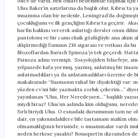
önce de vardı, ben onları bedenimde taşımak için
Ulus Baker’in satırlarına da başlık olur. Kıbrıs’ta 
muamma olan bir nedenle, Leningrad’da doğmuştur. 
çocukluğunu ve ilk gençliğini Kıbrıs’ta geçirir. A
harfin hakkını vererek anlattığı dersler onun diline
pantolonu ve bir camı eksik gözlüğüyle ana akım a
düşürmediği Samsun 216 sigarası ve votkası da b
filozoflardan Baruch Spinoza’yı tek geçerdi. Hatta 
Psinoza adını vermişti. Sosyolojiden felsefeye, s
yelpazede kafa yormuş, yazmış, anlatmış bir insanın 
anlatmadıkları ya da anlatamadıkları üzerine de bi
makalesinde “Susmanın tuhaf bir diyalektiği var:
yüzden cv’mi bile yazmakta zorluk çekerim…” diyo
yayınlanan “Ulus, Her Neredeysen…” başlıklı yazısı
miydi biraz? Ulus’un aslında kim olduğunu, nereden 
Sırlı biriydi Ulus. O esnadaki durumunun tam ne o
dair, en yakınındakilere bile tastamam malûm ol
olmamaklığının berisinde, o muammalar vardı muhak
neden herkese yasaktı? Bousquet’in dizesinden dev