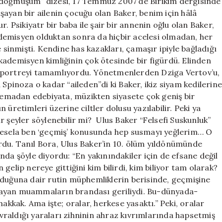
 doğmuşum” dizesi, 17 Temmuz 2007’de Birikim dergisinde
yaşayan bir ailenin çocuğu olan Baker, benim için hâlâ
Psikiyatr bir baba ile şair bir annenin oğlu olan Baker,
kademisyen olduktan sonra da hiçbir acelesi olmadan, her
 sinmişti. Kendine has kazakları, çamaşır ipiyle bağladığı
kademisyen kimliğinin çok ötesinde bir figürdü. Elinden
u portreyi tamamlıyordu. Yönetmenlerden Dziga Vertov’u,
Spinoza o kadar “aileden”di ki Baker, ikiz siyam kedilerin
inemadan edebiyata, müzikten siyasete çok geniş bir
üretimleri üzerine ciltler dolusu yazılabilir. Peki ya
r şeyler söylenebilir mi? Ulus Baker “Felsefi Suskunluk”
 mesela ben ‘geçmiş’ konusunda hep susmayı yeğlerim… O
rdu. Tanıl Bora, Ulus Baker’in 10. ölüm yıldönümünde
nda şöyle diyordu: “En yakınındakiler için de efsane değil
gelip nereye gittiğini kim bilirdi, kim biliyor tam olarak?
lduğuna dair rutin müphemliklerin berisinde, geçmişine
mayan muammaların brandası geriliydi. Bu-dünyada-
kak. Ama işte; oralar, herkese yasaktı.” Peki, oralar
raldığı yaraları zihninin ahraz kıvrımlarında hapsetmiş