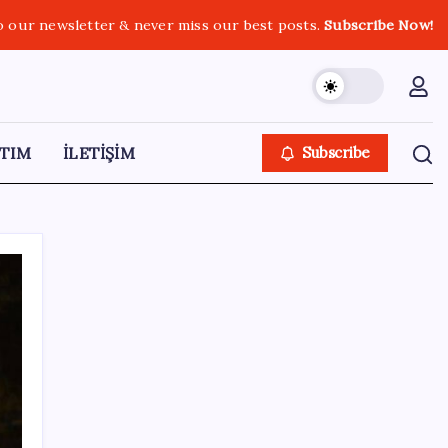
o our newsletter & never miss our best posts.
Subscribe Now!
TIM
İLETİŞİM
Subscribe
SON YAZILAR
Sürekli maddi sorun yaşayan insanların
beyni daha çabuk yaşlanabiliyor: ‘Beyin de