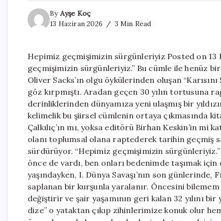
By
Ayşe Koç
13 Haziran 2026
3 Min Read
Hepimiz geçmişimizin sürgünleriyiz Posted on 13 
geçmişimizin sürgünleriyiz.” Bu cümle ile henüz bi
Oliver Sacks’ın olgu öykülerinden oluşan “Karısın
göz kırpmıştı. Aradan geçen 30 yılın tortusuna r
derinliklerinden dünyamıza yeni ulaşmış bir yıldız
kelimelik bu şiirsel cümlenin ortaya çıkmasında ki
Çalkılıç’ın mı, yoksa editörü Birhan Keskin’in mi k
olanı toplumsal olana raptederek tarihin geçmiş 
sürdürüyor. “Hepimiz geçmişimizin sürgünleriyiz.”
önce de vardı, ben onları bedenimde taşımak için 
yaşındayken, I. Dünya Savaşı’nın son günlerinde, 
saplanan bir kurşunla yaralanır. Öncesini bilemem
değiştirir ve şair yaşamının geri kalan 32 yılını bi
dize” o yataktan çıkıp zihinlerimize konuk olur 