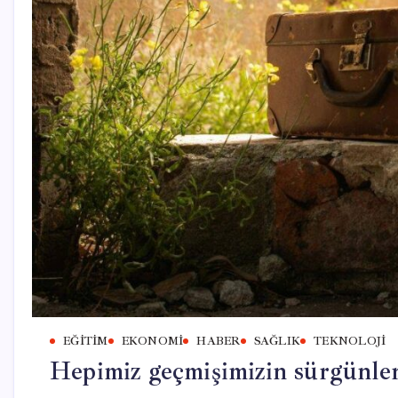
EĞITIM
EKONOMI
HABER
SAĞLIK
TEKNOLOJI
Hepimiz geçmişimizin sürgünler