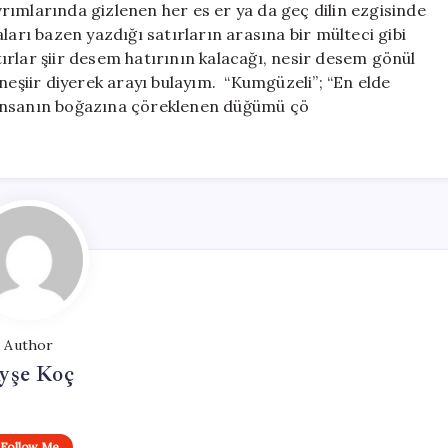
ıvrımlarında gizlenen her es er ya da geç dilin ezgisinde
ları bazen yazdığı satırların arasına bir mülteci gibi
ırlar şiir desem hatırının kalacağı, nesir desem gönül
neşiir diyerek arayı bulayım. “Kumgüzeli”; “En elde
da insanın boğazına çöreklenen düğümü çö
Author
yşe Koç
Follow Me