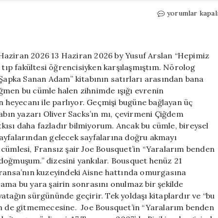
Hepimiz
yorumlar kapal
geçmişimizin
sürgünleriyiz
için
Haziran 2026 13 Haziran 2026 by Yusuf Arslan “Hepimiz
r tıp fakültesi öğrencisiyken karşılaşmıştım. Nörolog
ı Şapka Sanan Adam” kitabının satırları arasından bana
ağmen bu cümle halen zihnimde ışığı evrenin
ın heyecanı ile parlıyor. Geçmişi bugüne bağlayan üç
tabın yazarı Oliver Sacks’ın mı, çevirmeni Çiğdem
atkısı daha fazladır bilmiyorum. Ancak bu cümle, bireysel
sayfalarından gelecek sayfalarına doğru akmayı
 cümlesi, Fransız şair Joe Bousquet’in “Yaralarım benden
doğmuşum.” dizesini yankılar. Bousquet henüz 21
Fransa’nın kuzeyindeki Aisne hattında omurgasına
 ama bu yara şairin sonrasını onulmaz bir şekilde
r yatağın sürgününde geçirir. Tek yoldaşı kitaplardır ve “bu
hem de gitmemecesine. Joe Bousquet’in “Yaralarım benden