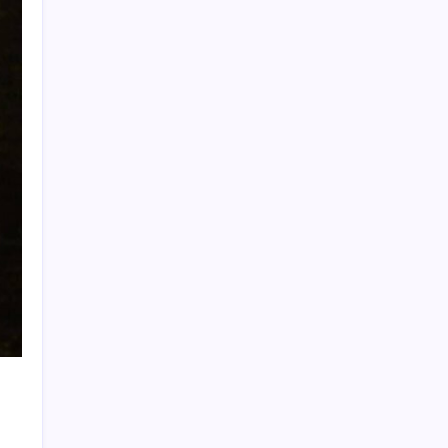
yoruluyor’
ABD, İran-Umman anlaşması sonrası
ablukayı kaldıracak
İş Bankası’nda üst yönetim değişikliği
ABD’de kısa vadeli enflasyon beklentisi
geriledi
Porsche yöneticisinden Volkswagen’e
maliyetleri hızla düşürme çağrısı
PlayStation kutularının üzerinde artık bu
uyarı olacak
İYİ Parti’den ‘çerçeve yasa’ hamlesi:
Komisyon’dan canlı yayın açtı
CHP Mut ve Silifke İlçe Başkanlıklarında
toplu istifa: YENİ Parti’ye katılma kararı
aldılar
‘Tek çatı altında toplanmalı’ dedi: Akın
Gürlek’ten ‘internet gazeteciliği’ için yasa