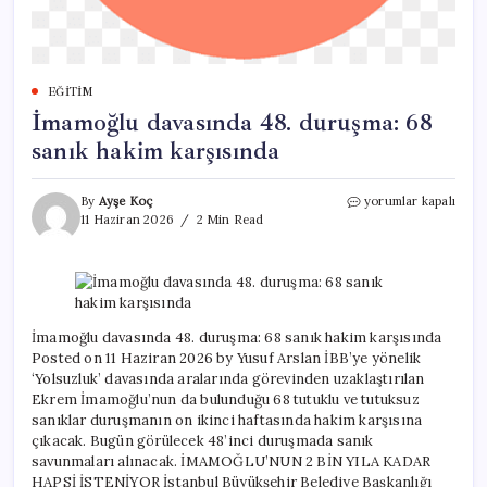
EĞITIM
İmamoğlu davasında 48. duruşma: 68
sanık hakim karşısında
İmamoğlu
By
Ayşe Koç
yorumlar kapalı
davasında
11 Haziran 2026
2 Min Read
48.
duruşma:
68
sanık
hakim
karşısında
İmamoğlu davasında 48. duruşma: 68 sanık hakim karşısında
için
Posted on 11 Haziran 2026 by Yusuf Arslan İBB’ye yönelik
‘Yolsuzluk’ davasında aralarında görevinden uzaklaştırılan
Ekrem İmamoğlu’nun da bulunduğu 68 tutuklu ve tutuksuz
sanıklar duruşmanın on ikinci haftasında hakim karşısına
çıkacak. Bugün görülecek 48’inci duruşmada sanık
savunmaları alınacak. İMAMOĞLU’NUN 2 BİN YILA KADAR
HAPSİ İSTENİYOR İstanbul Büyükşehir Belediye Başkanlığı