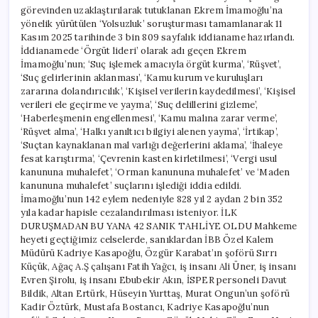
görevinden uzaklaştırılarak tutuklanan Ekrem İmamoğlu’na
yönelik yürütülen ‘Yolsuzluk’ soruşturması tamamlanarak 11
Kasım 2025 tarihinde 3 bin 809 sayfalık iddianame hazırlandı.
İddianamede ‘Örgüt lideri’ olarak adı geçen Ekrem
İmamoğlu’nun; ‘Suç işlemek amacıyla örgüt kurma’, ‘Rüşvet’,
‘Suç gelirlerinin aklanması’, ‘Kamu kurum ve kuruluşları
zararına dolandırıcılık’, ‘Kişisel verilerin kaydedilmesi’, ‘Kişisel
verileri ele geçirme ve yayma’, ‘Suç delillerini gizleme’,
‘Haberleşmenin engellenmesi’, ‘Kamu malına zarar verme’,
‘Rüşvet alma’, ‘Halkı yanıltıcı bilgiyi alenen yayma’, ‘İrtikap’,
‘Suçtan kaynaklanan mal varlığı değerlerini aklama’, ‘İhaleye
fesat karıştırma’, ‘Çevrenin kasten kirletilmesi’, ‘Vergi usul
kanununa muhalefet’, ‘Orman kanununa muhalefet’ ve ‘Maden
kanununa muhalefet’ suçlarını işlediği iddia edildi.
İmamoğlu’nun 142 eylem nedeniyle 828 yıl 2 aydan 2 bin 352
yıla kadar hapisle cezalandırılması isteniyor. İLK
DURUŞMADAN BU YANA 42 SANIK TAHLİYE OLDU Mahkeme
heyeti geçtiğimiz celselerde, sanıklardan İBB Özel Kalem
Müdürü Kadriye Kasapoğlu, Özgür Karabat’ın şoförü Sırrı
Küçük, Ağaç A.Ş çalışanı Fatih Yağcı, iş insanı Ali Üner, iş insanı
Evren Şirolu, iş insanı Ebubekir Akın, İSPER personeli Davut
Bildik, Altan Ertürk, Hüseyin Yurttaş, Murat Ongun’un şoförü
Kadir Öztürk, Mustafa Bostancı, Kadriye Kasapoğlu’nun