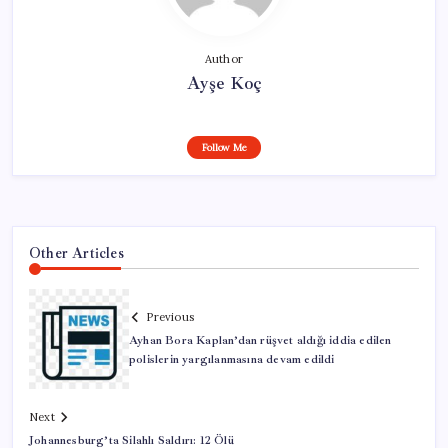
Author
Ayşe Koç
Follow Me
Other Articles
Previous
Ayhan Bora Kaplan’dan rüşvet aldığı iddia edilen
polislerin yargılanmasına devam edildi
Next
Johannesburg’ta Silahlı Saldırı: 12 Ölü