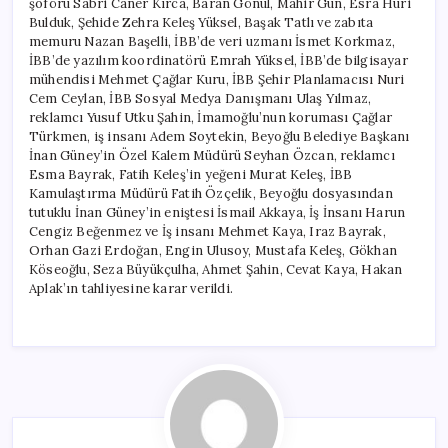
şoförü Sabri Caner Kırca, Baran Gönül, Mahir Gün, Esra Huri
Bulduk, Şehide Zehra Keleş Yüksel, Başak Tatlı ve zabıta
memuru Nazan Başelli, İBB’de veri uzmanı İsmet Korkmaz,
İBB’de yazılım koordinatörü Emrah Yüksel, İBB’de bilgisayar
mühendisi Mehmet Çağlar Kuru, İBB Şehir Planlamacısı Nuri
Cem Ceylan, İBB Sosyal Medya Danışmanı Ulaş Yılmaz,
reklamcı Yusuf Utku Şahin, İmamoğlu’nun koruması Çağlar
Türkmen, iş insanı Adem Soytekin, Beyoğlu Belediye Başkanı
İnan Güney’in Özel Kalem Müdürü Seyhan Özcan, reklamcı
Esma Bayrak, Fatih Keleş’in yeğeni Murat Keleş, İBB
Kamulaştırma Müdürü Fatih Özçelik, Beyoğlu dosyasından
tutuklu İnan Güney’in eniştesi İsmail Akkaya, İş İnsanı Harun
Cengiz Beğenmez ve İş insanı Mehmet Kaya, Iraz Bayrak,
Orhan Gazi Erdoğan, Engin Ulusoy, Mustafa Keleş, Gökhan
Köseoğlu, Seza Büyükçulha, Ahmet Şahin, Cevat Kaya, Hakan
Aplak’ın tahliyesine karar verildi.