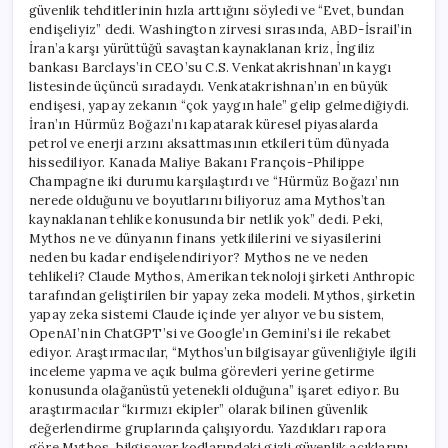
güvenlik tehditlerinin hızla arttığını söyledi ve “Evet, bundan
endişeliyiz” dedi. Washington zirvesi sırasında, ABD-İsrail’in
İran’a karşı yürüttüğü savaştan kaynaklanan kriz, İngiliz
bankası Barclays’in CEO’su C.S. Venkatakrishnan’ın kaygı
listesinde üçüncü sıradaydı. Venkatakrishnan’ın en büyük
endişesi, yapay zekanın “çok yaygın hale” gelip gelmediğiydi.
İran’ın Hürmüz Boğazı’nı kapatarak küresel piyasalarda
petrol ve enerji arzını aksattmasının etkileri tüm dünyada
hissediliyor. Kanada Maliye Bakanı François-Philippe
Champagne iki durumu karşılaştırdı ve “Hürmüz Boğazı’nın
nerede olduğunu ve boyutlarını biliyoruz ama Mythos’tan
kaynaklanan tehlike konusunda bir netlik yok” dedi. Peki,
Mythos ne ve dünyanın finans yetkililerini ve siyasilerini
neden bu kadar endişelendiriyor? Mythos ne ve neden
tehlikeli? Claude Mythos, Amerikan teknoloji şirketi Anthropic
tarafından geliştirilen bir yapay zeka modeli. Mythos, şirketin
yapay zeka sistemi Claude içinde yer alıyor ve bu sistem,
OpenAI’nin ChatGPT’si ve Google’ın Gemini’si ile rekabet
ediyor. Araştırmacılar, “Mythos’un bilgisayar güvenliğiyle ilgili
inceleme yapma ve açık bulma görevleri yerine getirme
konusunda olağanüstü yetenekli olduğuna” işaret ediyor. Bu
araştırmacılar “kırmızı ekipler” olarak bilinen güvenlik
değerlendirme gruplarında çalışıyordu. Yazdıkları rapora
göre Mythos, bilgisayar kodlarındaki gizli güvenlik açıklarını