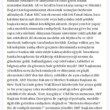
bankası yetkilileri ve dünyanın en önde gelen finans
uzmanları katıldı. AB ve İsrail’in İran’a karşı savaşı ve Hürmüz
Boğazı’nın kapanmasının ekonomik sonuçları herkesin
aklındaydı. Fakat BBC’nin ekonomi editörü Faisal Islam, bazı
katılımcıların eşit derecede veya hatta daha ciddi şekilde
başka konuya dikkat kesildiğini aktardı. Hepsi yeni bir yapay
zeka modeli konusunda endişeliydi. Bazılarına göre bu yeni
yapa zeka sürümü, dünyanın finans sistemini ciddi şekilde alt
üst edebilirdi. Sözkonusu modelin adı Mythos’tu ve ABD
merkezli Anthropic tarafından üretildi. Endişe edilen şey, bu
teknolojinin yanlış ellere geçmesi durumunda sonuçların
sadece bankacılık sistemiyle kalmayabileceğiydi. İnsanların
banka hesaplarını da etkileyip etkilemeyeceği sorusu da
gündeme geldi. Kullandığımız cep telefonları, tabletler ve
bilgisayarlar da güvensiz hale gelebilir miydi? IMF başkanına
yöneltilen soru da bu konudaydı ve dünyanın en güçlü
ekonomisi ABD’den üst düzey yetkililer de aynı endişeyi dile
getirdi. ABD Hazine Bakanı ve Merkez Bankası Başkanı da
New York’ta önde gelen Wall Street liderleriyle bir araya geldi
ve bu yeni yapay zeka modelinin yarattığı siber güvenlik
tehditleri ele alındı. ‘Evet, kaygılıyız’ CBS News sunucusu, IMF
Başkanı Kristalina Georgieva ile yaptığı röportajda, modelle
ilgili dile getirilen endişelere değindi ve “Neden korkuyorlar?
Siz de endişeli misiniz?” sorusunu yöneltti. IMF Başkanı siber