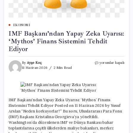
EKONOMI
IMF Başkanı’ndan Yapay Zeka Uyarısı:
‘Mythos’ Finans Sistemini Tehdit
Ediyor
IMF
By
Ayşe Koç
yorumlar kapalı
Başkanı’ndan
11 Haziran 2026
2 Min Read
Yapay
Zeka
Uyarısı:
‘Mythos’
Finans
Sistemini
IMF Başkanı’ndan Yapay Zeka Uyarısı: ‘Mythos’ Finans
Tehdit
Sistemini Tehdit Ediyor Posted on 11 Haziran 2026 by Yusuf
Ediyor
Arslan “Neden korkuyorlar?” Bu soru, Uluslararası Para Fonu
için
(IMF) Başkanı Kristalina Georgieva’ya yöneltildi.
Washington’da düzenlenen IMF ve Dünya Bankası bahar
toplantılarına çeşitli ülkelerden maliye bakanları, merkez