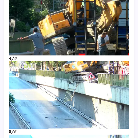
4/
6
5/
6