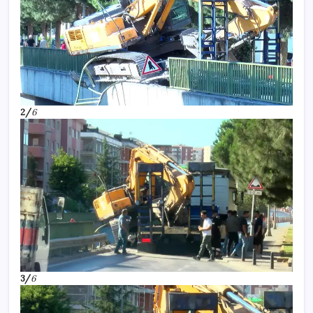
2/
6
3/
6