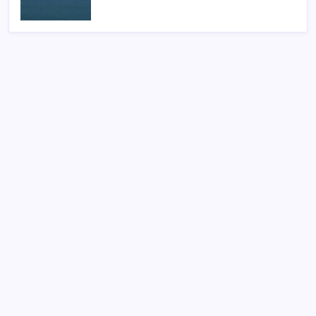
SON YAZILAR
Yüksek Askeri Şura toplantısı için tarih belli oldu:
Terfi ve emeklilik dosyaları masada
Yeni iPhone Daha Pahalı Olacak: iPhone 18 Pro için
Ciddi Fiyat Artışı
BAU Hub Invest Yatırım Programı kapsamında 2
yılda 200 milyon Türk lirası tutarında yatırım desteği
Eşinizde demans varsa siz de risk altında olabilirsiniz