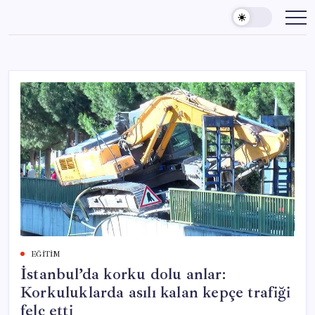
Skip
to
content
EĞITIM
İstanbul’da korku dolu anlar:
Korkuluklarda asılı kalan kepçe trafiği
felç etti