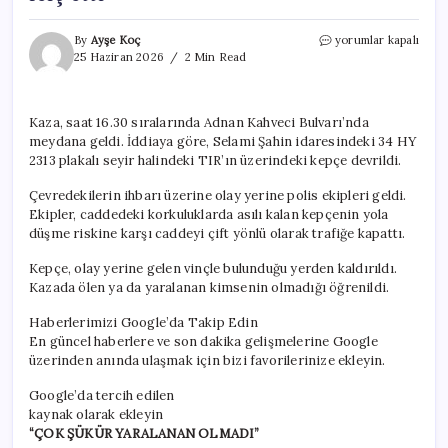
İstanbul’da
By
Ayşe Koç
yorumlar kapalı
korku
25 Haziran 2026
2 Min Read
dolu
anlar:
Korkuluklarda
Kaza, saat 16.30 sıralarında Adnan Kahveci Bulvarı’nda
asılı
meydana geldi. İddiaya göre, Selami Şahin idaresindeki 34 HY
kalan
kepçe
2313 plakalı seyir halindeki TIR’ın üzerindeki kepçe devrildi.
trafiği
felç
Çevredekilerin ihbarı üzerine olay yerine polis ekipleri geldi.
etti
Ekipler, caddedeki korkuluklarda asılı kalan kepçenin yola
için
düşme riskine karşı caddeyi çift yönlü olarak trafiğe kapattı.
Kepçe, olay yerine gelen vinçle bulunduğu yerden kaldırıldı.
Kazada ölen ya da yaralanan kimsenin olmadığı öğrenildi.
Haberlerimizi Google’da Takip Edin
En güncel haberlere ve son dakika gelişmelerine Google
üzerinden anında ulaşmak için bizi favorilerinize ekleyin.
Google’da tercih edilen
kaynak olarak ekleyin
“ÇOK ŞÜKÜR YARALANAN OLMADI”