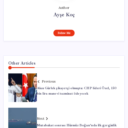
Author
Ayşe Koç
Follow Me
Other Articles
Previous
Akın Gürlek şikayetçi olmuştu: CHP lideri Özel, 150
bin lira manevi tazminat ödeyecek
Next
Mutabakat sonrası Hürmüz Boğazı’nda ilk gerginlik