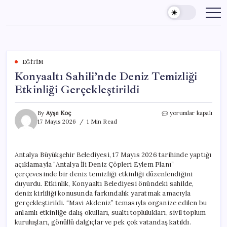
Skip
to
content
EĞITIM
Konyaaltı Sahili’nde Deniz Temizliği
Etkinliği Gerçekleştirildi
Konyaaltı
By
Ayşe Koç
yorumlar kapalı
Sahili’nde
17 Mayıs 2026
1 Min Read
Deniz
Temizliği
Etkinliği
Antalya Büyükşehir Belediyesi, 17 Mayıs 2026 tarihinde yaptığı
Gerçekleştirildi
açıklamayla “Antalya İli Deniz Çöpleri Eylem Planı”
için
çerçevesinde bir deniz temizliği etkinliği düzenlendiğini
duyurdu. Etkinlik, Konyaaltı Belediyesi önündeki sahilde,
deniz kirliliği konusunda farkındalık yaratmak amacıyla
gerçekleştirildi. “Mavi Akdeniz” temasıyla organize edilen bu
anlamlı etkinliğe dalış okulları, sualtı toplulukları, sivil toplum
kuruluşları, gönüllü dalgıçlar ve pek çok vatandaş katıldı.