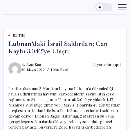
Skip
to
content
EĞITIM
Lübnan’daki İsrail Saldırıları: Can
Kaybı 3.042’ye Ulaştı
Lübnan’daki
By
Ayşe Koç
yorumlar kapalı
İsrail
20 Mayıs 2026
1 Min Read
Saldırıları:
Can
Kaybı
İsrail ordusunun 2 Mart’tan bu yana Lübnan’a düzenlediği
3.042’ye
hava saldırılarında hayatını kaybedenlerin sayısı, ateşkese
Ulaştı
için
rağmen son 24 saat içinde 22 artarak 3.042’ye yükseldi. 17
Nisan’da yürürlüğe giren ve 17 Mayıs itibarıyla 45 gün uzatılan
ateşkesin ardından bile İsrail’in Lübnan üzerindeki saldırıları
devam ediyor. Lübnan Sağlık Bakanlığı, 2 Mart’tan bu yana
gerçekleşen saldırılarda ölü ve yaralı sayısına dair güncel
verileri paylaştı. Bu verilere göre, hayatını kaybedenlerin