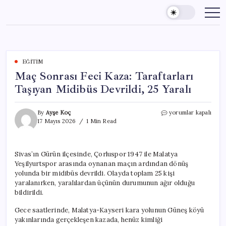
Skip
to
content
EĞITIM
Maç Sonrası Feci Kaza: Taraftarları
Taşıyan Midibüs Devrildi, 25 Yaralı
Maç
By
Ayşe Koç
yorumlar kapalı
Sonrası
17 Mayıs 2026
1 Min Read
Feci
Kaza:
Taraftarları
Sivas’ın Gürün ilçesinde, Çorluspor 1947 ile Malatya
Taşıyan
Yeşilyurtspor arasında oynanan maçın ardından dönüş
Midibüs
Devrildi,
yolunda bir midibüs devrildi. Olayda toplam 25 kişi
25
yaralanırken, yaralılardan üçünün durumunun ağır olduğu
Yaralı
bildirildi.
için
Gece saatlerinde, Malatya-Kayseri kara yolunun Güneş köyü
yakınlarında gerçekleşen kazada, henüz kimliği