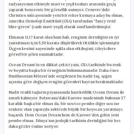
radyasyonun etkisiyle mavi ve yeşil tonları arasında geçiş
yaparak benzersiz bir görsellik sunuyor. Cenevre’deki
Christies müzayesinde yeni bir rekor kırmaya aday bu elmas,
Amerika Gemoloji Enstitüsü (GIA) tarafından “fancy vivid
blue-green” (canlı mavi-yeşil) olarak sınıflandırılmıştır.
Elmasın 11,17 karat olan ham hali, renginin derinliğini en iyi
yansıtması için 5,50 karata düşürülerek titizlikle işlenmiştir.
Üçgen kesimi sayesinde ışıkla olan etkileşimi, izleyicilere
görsel bir şölen sunmaktadır.
Ocean Dream’in en dikkat çekici yanı, GIA tarihinde bu renk
ve boyutta başka bir örneğinin bulunmamasıdır. Daha önce
Smithsonian Müzesi’nde sergilenen bu nadir taş, ışığın
açısına göre değişen rengini görenleri hayran bırakmaktadır.
Nadir renkli taşların piyasasında hareketlilik Ocean Dream ile
sınırlı kalmıyor. Botswana’daki Karowe madeninde bulunan 37
karatlık başka bir elmas da, bir ucu toz pembe diğer ucu ise
renksiz olan yapısıyla sektörde büyük bir heyecan yaratmayı
başardı. Hem Ocean Dream hem de Karowe’den gelen yeni
pembe elmas, Dünya’nın jeolojik tarihinin derinliğini bir kez
daha gözler önüne seriyor.