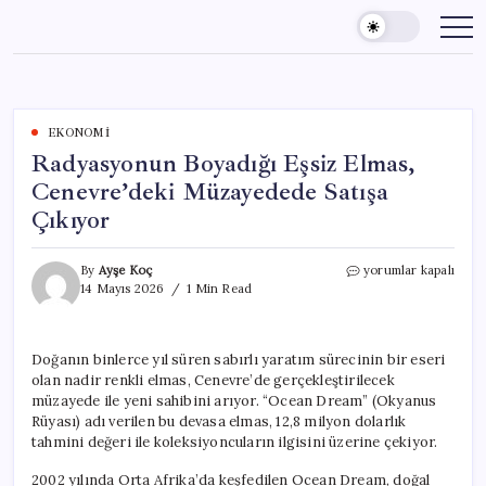
Skip
to
content
EKONOMI
Radyasyonun Boyadığı Eşsiz Elmas,
Cenevre’deki Müzayedede Satışa
Çıkıyor
Radyasyonun
By
Ayşe Koç
yorumlar kapalı
Boyadığı
14 Mayıs 2026
1 Min Read
Eşsiz
Elmas,
Cenevre’deki
Doğanın binlerce yıl süren sabırlı yaratım sürecinin bir eseri
Müzayedede
olan nadir renkli elmas, Cenevre’de gerçekleştirilecek
Satışa
Çıkıyor
müzayede ile yeni sahibini arıyor. “Ocean Dream” (Okyanus
için
Rüyası) adı verilen bu devasa elmas, 12,8 milyon dolarlık
tahmini değeri ile koleksiyoncuların ilgisini üzerine çekiyor.
2002 yılında Orta Afrika’da keşfedilen Ocean Dream, doğal