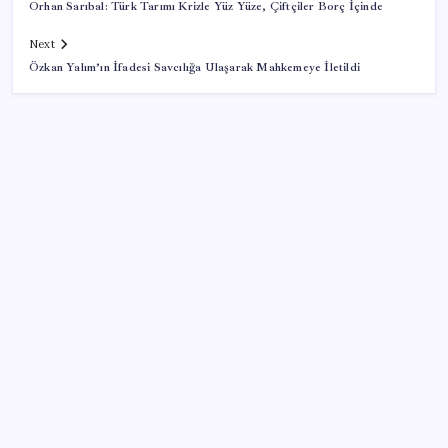
Orhan Sarıbal: Türk Tarımı Krizle Yüz Yüze, Çiftçiler Borç İçinde
Next
Özkan Yalım’ın İfadesi Savcılığa Ulaşarak Mahkemeye İletildi
SON YAZILAR
Sürekli maddi sorun yaşayan insanların beyni daha
çabuk yaşlanabiliyor: ‘Beyin de yoruluyor’
ABD, İran-Umman anlaşması sonrası ablukayı
kaldıracak
İş Bankası’nda üst yönetim değişikliği