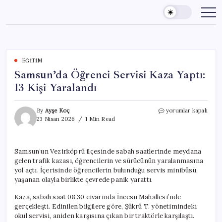
Skip
to
content
EĞITIM
Samsun’da Öğrenci Servisi Kaza Yaptı:
13 Kişi Yaralandı
Samsun’da
By
Ayşe Koç
yorumlar kapalı
Öğrenci
23 Nisan 2026
1 Min Read
Servisi
Kaza
Yaptı:
Samsun’un Vezirköprü ilçesinde sabah saatlerinde meydana
13
gelen trafik kazası, öğrencilerin ve sürücünün yaralanmasına
Kişi
Yaralandı
yol açtı. İçerisinde öğrencilerin bulunduğu servis minibüsü,
için
yaşanan olayla birlikte çevrede panik yarattı.
Kaza, sabah saat 08.30 civarında İncesu Mahallesi’nde
gerçekleşti. Edinilen bilgilere göre, Şükrü T. yönetimindeki
okul servisi, aniden karşısına çıkan bir traktörle karşılaştı.