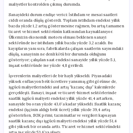
maliyetler kontrolden çıkmış durumda.
Sanayideki durum endişe verici: İstihdam ve mesai saatleri
ciddi oranda düşüş gösterdi. Toplam istihdam endeksi yıllık
bazda yüzde 1,2 artış göstermesine rağmen, bu artış tamamen
ticaret ve hizmet sektörünün katkısından kaynaklanıyor.
Ülkemizin ekonomik motoru olması beklenen sanayi
sektöründe ise istihdam yıllık bazda yüzde 3,2 azaldı. Bu
kayıpların yanı sıra, fabrikalarda çalışan saatlerin sayısındaki
düşüş, sanayinin ne denli kötü bir durumda olduğunu
gösteriyor; çalışılan saat endeksi sanayide yıllık yüzde 5,1,
inşaat sektöründe ise yüzde 4,8 geriledi.
İşverenlerin maliyetleri de bir hayli yükseldi. Piyasadaki
yüksek enflasyon brüt ücretlere yansımış gibi görünse de,
işgücü maliyetlerindeki asıl artış “kazanç dışı” kalemlerde
gerçekleşti. Sanayi, inşaat ve ticaret-hizmet sektörlerinde
saatlik işgücü maliyeti endeksi yıllık yüzde 41,4 artarken,
sanayide bu oran yüzde 43,0’a kadar yükseldi. Saatlik kazanç
endeksi (işçinin aldığı brüt ücret) yıllık yüzde 39,4 artış
gösterirken, SGK primi, tazminatlar ve vergileri kapsayan
saatlik kazanç dışı işgücü maliyeti endeksi yıllık yüzde 51,4
gibi yüksek bir oranda arttı. Ticaret ve hizmet sektöründeki
artış ise yüzde 53,6’ya ulaştı.