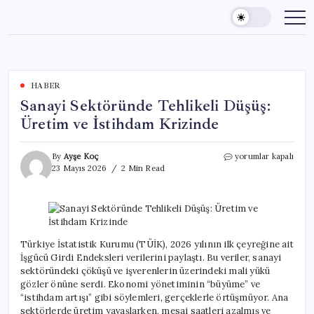
Skip
to
content
HABER
Sanayi Sektöründe Tehlikeli Düşüş:
Üretim ve İstihdam Krizinde
Sanayi
By
Ayşe Koç
yorumlar kapalı
Sektöründe
23 Mayıs 2026
2 Min Read
Tehlikeli
Düşüş:
Üretim
ve
İstihdam
Krizinde
Türkiye İstatistik Kurumu (TÜİK), 2026 yılının ilk çeyreğine ait
için
İşgücü Girdi Endeksleri verilerini paylaştı. Bu veriler, sanayi
sektöründeki çöküşü ve işverenlerin üzerindeki mali yükü
gözler önüne serdi. Ekonomi yönetiminin “büyüme” ve
“istihdam artışı” gibi söylemleri, gerçeklerle örtüşmüyor. Ana
sektörlerde üretim yavaşlarken, mesai saatleri azalmış ve