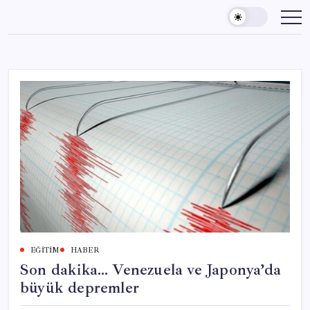
Skip
to
content
EĞITIM
HABER
Son dakika… Venezuela ve Japonya’da
büyük depremler