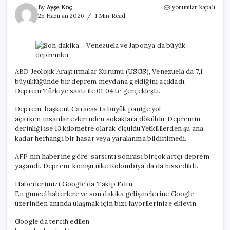
Son
By
Ayşe Koç
yorumlar kapalı
dakika…
25 Haziran 2026
1 Min Read
Venezuela
ve
Japonya’da
büyük
depremler
için
ABD Jeolojik Araştırmalar Kurumu (USGS), Venezuela’da 7,1
büyüklüğünde bir deprem meydana geldiğini açıkladı.
Deprem Türkiye saati ile 01.04’te gerçekleşti.
Deprem, başkent Caracas’ta büyük paniğe yol
açarken insanlar evlerinden sokaklara döküldü. Depremin
derinliği ise 13 kilometre olarak ölçüldü.Yetkililerden şu ana
kadar herhangi bir hasar veya yaralanma bildirilmedi.
AFP’nin haberine göre, sarsıntı sonrası birçok artçı deprem
yaşandı. Deprem, komşu ülke Kolombiya’da da hissedildi.
Haberlerimizi Google’da Takip Edin
En güncel haberlere ve son dakika gelişmelerine Google
üzerinden anında ulaşmak için bizi favorilerinize ekleyin.
Google’da tercih edilen