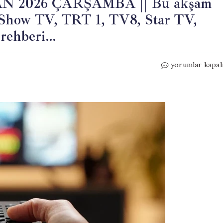
N 2026 ÇARŞAMBA || Bu akşam
, Show TV, TRT 1, TV8, Star TV,
 rehberi…
TV
yorumlar kapal
YAYIN
AKIŞI
24
HAZİRAN
2026
ÇARŞAMBA
||
Bu
akşam
TV’de
neler
var?
İşte
Kanal
D,