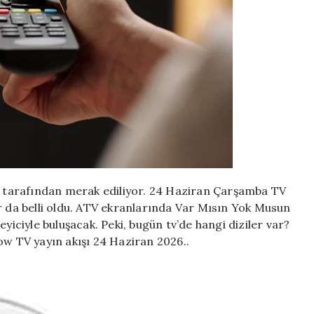
Show
TV,
TRT
1,
TV8,
Star
TV,
Now
TV,
ATV
yayın
akışı
ve
er tarafından merak ediliyor. 24 Haziran Çarşamba TV
tv
r da belli oldu. ATV ekranlarında Var Mısın Yok Musun
rehberi…
yiciyle buluşacak. Peki, bugün tv’de hangi diziler var?
için
ow TV yayın akışı 24 Haziran 2026..