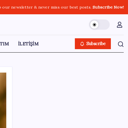
o our newsletter & never miss our best posts.
Subscribe Now!
TIM
İLETİŞİM
Subscribe
SON YAZILAR
Yüksek Askeri Şura toplantısı için tarih belli
oldu: Terfi ve emeklilik dosyaları masada