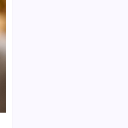
Yeni iPhone Daha Pahalı Olacak: iPhone 18
Pro için Ciddi Fiyat Artışı
BAU Hub Invest Yatırım Programı
kapsamında 2 yılda 200 milyon Türk lirası
tutarında yatırım desteği
Eşinizde demans varsa siz de risk altında
olabilirsiniz
Yaz yorgunluğunu hafife almayın! Altından
bu hastalıklar çıkabilir
Hem dolar hem de euro peş peşe rekor
kırdı
Kırıkkale’nin gizli yaşamı gün yüzüne çıktı:
Doğaya kurulan fotokapanlar yaban hayatını
anbean kaydetti
Sanayide alarm zilleri: Her 10 firmadan 6’sı
istihdamı kıstı
Bayraktar TB2 İngiltere’yi karıştırdı: İngiliz