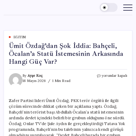
Skip
to
content
EĞITIM
Ümit Özdağ’dan Şok İddia: Bahçeli,
Öcalan’a Statü İstemesinin Arkasında
Hangi Güç Var?
Ümit
By
Ayşe Koç
yorumlar kapalı
Özdağ’dan
18 Mayıs 2026
1 Min Read
Şok
İddia:
Bahçeli,
Zafer Partisi lideri Ümit Özdağ, PKK terör örgütü ile ilgili
Öcalan’a
çözüm sürecinde dikkat çeken bir açıklama yaptı. Özdağ,
Statü
İstemesinin
Bahçeli’nin terörist başı Abdullah Öcalan’a statü istemesinin
Arkasında
ardında devlet içindeki belirli bir grubun olduğunu öne sürdü.
Hangi
Özdağ, Onlar TV’de Şule Aydın ile gerçekleştirdiği Tatava Yok
Güç
programında, Bahçeli’nin bu talebinin yalnızca kendi görüşü
Var?
olmadığını vurgulayarak, “Devlet Bahçeli burada bir grubun