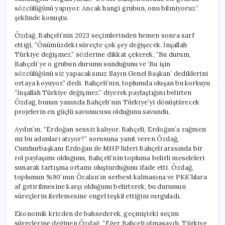
için
sözcülüğünü yapıyor. Ancak hangi grubun, onu bilmiyoruz.”
şeklinde konuştu.
Özdağ, Bahçeli’nin 2023 seçimlerinden hemen sonra sarf
ettiği, “Önümüzdeki süreçte çok şey değişecek. İnşallah
Türkiye değişmez.” sözlerine dikkat çekerek, “Bu durum,
Bahçeli’ye o grubun durumu sunduğunu ve ‘Bu işin
sözcülüğünü siz yapacaksınız Sayın Genel Başkan’ dediklerini
ortaya koyuyor.” dedi. Bahçeli’nin, toplumda oluşan bu korkuyu
“İnşallah Türkiye değişmez.” diyerek paylaştığını belirten
Özdağ, bunun yanında Bahçeli’nin Türkiye’yi dönüştürecek
projelerin en güçlü savunucusu olduğunu savundu.
Aydın’ın, “Erdoğan sessiz kalıyor. Bahçeli, Erdoğan’a rağmen
mi bu adımları atıyor?” sorusuna yanıt veren Özdağ,
Cumhurbaşkanı Erdoğan ile MHP lideri Bahçeli arasında bir
rol paylaşımı olduğunu, Bahçeli’nin topluma belirli meseleleri
sunarak tartışma ortamı oluşturduğunu ifade etti. Özdağ,
toplumun %90’ının Öcalan’ın serbest kalmasına ve PKK’lılara
af getirilmesine karşı olduğunu belirterek, bu durumun
süreçlerin ilerlemesine engel teşkil ettiğini vurguladı.
Ekonomik krizden de bahsederek, geçmişteki seçim
süreçlerine değinen Özdağ, “Eğer Bahçeli olmasaydı, Türkiye