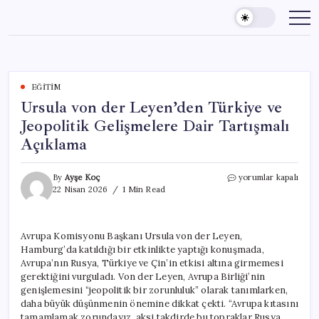
Skip
to
content
EĞITIM
Ursula von der Leyen’den Türkiye ve
Jeopolitik Gelişmelere Dair Tartışmalı
Açıklama
Ursula
By
Ayşe Koç
yorumlar kapalı
von
22 Nisan 2026
1 Min Read
der
Leyen’den
Türkiye
Avrupa Komisyonu Başkanı Ursula von der Leyen,
ve
Hamburg’da katıldığı bir etkinlikte yaptığı konuşmada,
Jeopolitik
Gelişmelere
Avrupa’nın Rusya, Türkiye ve Çin’in etkisi altına girmemesi
Dair
gerektiğini vurguladı. Von der Leyen, Avrupa Birliği’nin
Tartışmalı
genişlemesini “jeopolitik bir zorunluluk” olarak tanımlarken,
Açıklama
daha büyük düşünmenin önemine dikkat çekti. “Avrupa kıtasını
için
tamamlamak zorundayız, aksi takdirde bu topraklar Rusya,