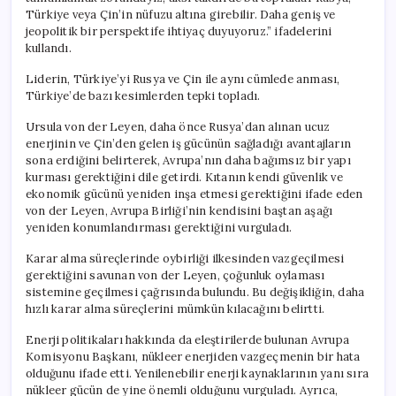
Türkiye veya Çin’in nüfuzu altına girebilir. Daha geniş ve
jeopolitik bir perspektife ihtiyaç duyuyoruz.” ifadelerini
kullandı.
Liderin, Türkiye’yi Rusya ve Çin ile aynı cümlede anması,
Türkiye’de bazı kesimlerden tepki topladı.
Ursula von der Leyen, daha önce Rusya’dan alınan ucuz
enerjinin ve Çin’den gelen iş gücünün sağladığı avantajların
sona erdiğini belirterek, Avrupa’nın daha bağımsız bir yapı
kurması gerektiğini dile getirdi. Kıtanın kendi güvenlik ve
ekonomik gücünü yeniden inşa etmesi gerektiğini ifade eden
von der Leyen, Avrupa Birliği’nin kendisini baştan aşağı
yeniden konumlandırması gerektiğini vurguladı.
Karar alma süreçlerinde oybirliği ilkesinden vazgeçilmesi
gerektiğini savunan von der Leyen, çoğunluk oylaması
sistemine geçilmesi çağrısında bulundu. Bu değişikliğin, daha
hızlı karar alma süreçlerini mümkün kılacağını belirtti.
Enerji politikaları hakkında da eleştirilerde bulunan Avrupa
Komisyonu Başkanı, nükleer enerjiden vazgeçmenin bir hata
olduğunu ifade etti. Yenilenebilir enerji kaynaklarının yanı sıra
nükleer gücün de yine önemli olduğunu vurguladı. Ayrıca,