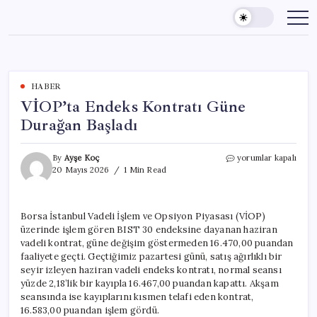
Skip
to
content
HABER
VİOP’ta Endeks Kontratı Güne
Durağan Başladı
VİOP’ta
By
Ayşe Koç
yorumlar kapalı
Endeks
20 Mayıs 2026
1 Min Read
Kontratı
Güne
Durağan
Borsa İstanbul Vadeli İşlem ve Opsiyon Piyasası (VİOP)
Başladı
üzerinde işlem gören BIST 30 endeksine dayanan haziran
için
vadeli kontrat, güne değişim göstermeden 16.470,00 puandan
faaliyete geçti. Geçtiğimiz pazartesi günü, satış ağırlıklı bir
seyir izleyen haziran vadeli endeks kontratı, normal seansı
yüzde 2,18’lik bir kayıpla 16.467,00 puandan kapattı. Akşam
seansında ise kayıplarını kısmen telafi eden kontrat,
16.583,00 puandan işlem gördü.