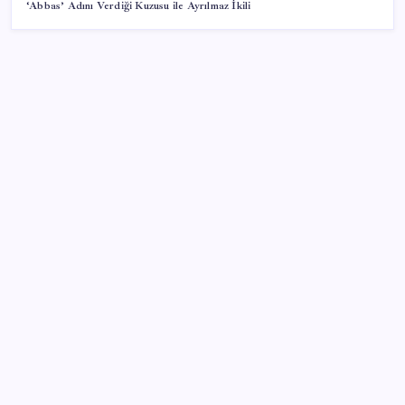
‘Abbas’ Adını Verdiği Kuzusu ile Ayrılmaz İkili
SON YAZILAR
TBMM Adalet Komisyonu’nda ‘pislik’ tartışması:
MHP’li Bülbül masaya yumruk attı, İYİ Partili vekilin
üzerine yürüdü
Sürekli maddi sorun yaşayan insanların beyni daha
çabuk yaşlanabiliyor: ‘Beyin de yoruluyor’
ABD, İran-Umman anlaşması sonrası ablukayı
kaldıracak