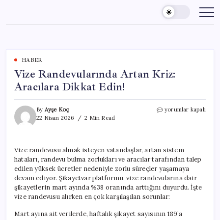
Skip
to
content
HABER
Vize Randevularında Artan Kriz:
Aracılara Dikkat Edin!
Vize
By
Ayşe Koç
yorumlar kapalı
Randevularında
22 Nisan 2026
2 Min Read
Artan
Kriz:
Aracılara
Vize randevusu almak isteyen vatandaşlar, artan sistem
Dikkat
hataları, randevu bulma zorlukları ve aracılar tarafından talep
Edin!
için
edilen yüksek ücretler nedeniyle zorlu süreçler yaşamaya
devam ediyor. Şikayetvar platformu, vize randevularına dair
şikayetlerin mart ayında %38 oranında arttığını duyurdu. İşte
vize randevusu alırken en çok karşılaşılan sorunlar:
Mart ayına ait verilerde, haftalık şikayet sayısının 189’a