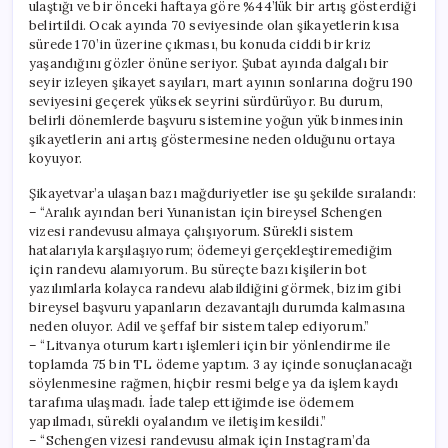
ulaştığı ve bir önceki haftaya göre %44’lük bir artış gösterdiği
belirtildi. Ocak ayında 70 seviyesinde olan şikayetlerin kısa
sürede 170’in üzerine çıkması, bu konuda ciddi bir kriz
yaşandığını gözler önüne seriyor. Şubat ayında dalgalı bir
seyir izleyen şikayet sayıları, mart ayının sonlarına doğru 190
seviyesini geçerek yüksek seyrini sürdürüyor. Bu durum,
belirli dönemlerde başvuru sistemine yoğun yük binmesinin
şikayetlerin ani artış göstermesine neden olduğunu ortaya
koyuyor.
Şikayetvar’a ulaşan bazı mağduriyetler ise şu şekilde sıralandı:
– “Aralık ayından beri Yunanistan için bireysel Schengen
vizesi randevusu almaya çalışıyorum. Sürekli sistem
hatalarıyla karşılaşıyorum; ödemeyi gerçekleştiremediğim
için randevu alamıyorum. Bu süreçte bazı kişilerin bot
yazılımlarla kolayca randevu alabildiğini görmek, bizim gibi
bireysel başvuru yapanların dezavantajlı durumda kalmasına
neden oluyor. Adil ve şeffaf bir sistem talep ediyorum.”
– “Litvanya oturum kartı işlemleri için bir yönlendirme ile
toplamda 75 bin TL ödeme yaptım. 3 ay içinde sonuçlanacağı
söylenmesine rağmen, hiçbir resmi belge ya da işlem kaydı
tarafıma ulaşmadı. İade talep ettiğimde ise ödemem
yapılmadı, sürekli oyalandım ve iletişim kesildi.”
– “Schengen vizesi randevusu almak için Instagram’da