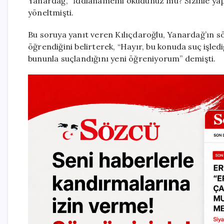
Yanardağ, “İddianamemi okudunuz mu? Sizinle yap
yöneltmişti.
Bu soruya yanıt veren Kılıçdaroğlu, Yanardağ’ın s
öğrendiğini belirterek, “Hayır, bu konuda suç işl
bununla suçlandığını yeni öğreniyorum” demişti.