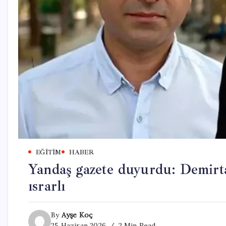
EĞITIM
HABER
Yandaş gazete duyurdu: Demirta
ısrarlı
By
Ayşe Koç
25 Haziran 2026
2 Min Read