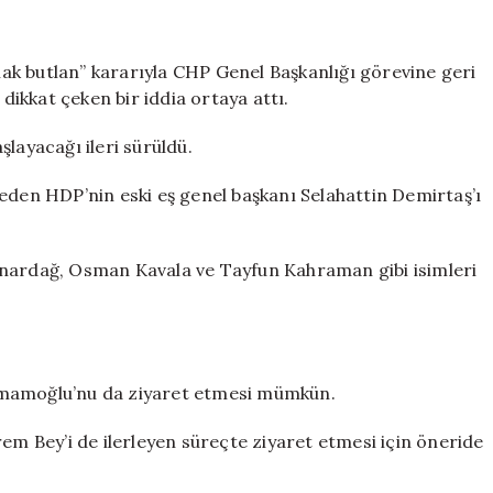
duyurdu:
Demirtaş
“Kapıyı
tlak butlan” kararıyla CHP Genel Başkanlığı görevine geri
kapattı”
ikkat çeken bir iddia ortaya attı.
ama
Kılıçdaroğlu
layacağı ileri sürüldü.
ısrarlı
için
eden HDP’nin eski eş genel başkanı Selahattin Demirtaş’ı
anardağ, Osman Kavala ve Tayfun Kahraman gibi isimleri
İmamoğlu’nu da ziyaret etmesi mümkün.
rem Bey’i de ilerleyen süreçte ziyaret etmesi için öneride