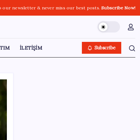
o our newsletter & never miss our best posts.
Subscribe Now!
TIM
İLETİŞİM
Subscribe
SON YAZILAR
TBMM Adalet Komisyonu’nda ‘pislik’
tartışması: MHP’li Bülbül masaya yumruk