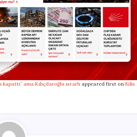
kapattı” ama Kılıçdaroğlu ısrarlı
appeared first on
Kilis