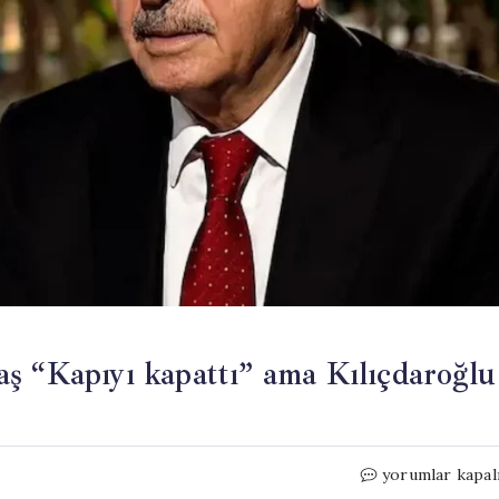
ş “Kapıyı kapattı” ama Kılıçdaroğlu
Yandaş
yorumlar kapal
gazete