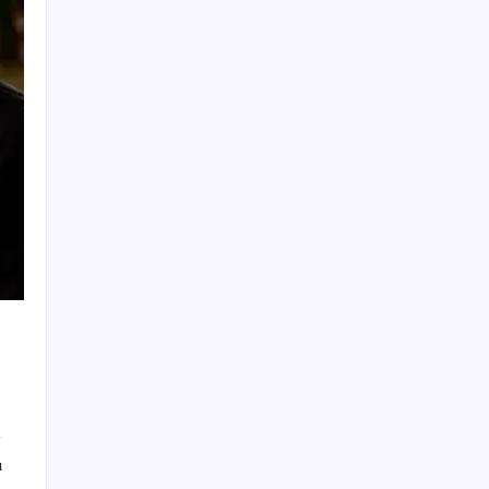
attı, İYİ Partili vekilin üzerine yürüdü
Sürekli maddi sorun yaşayan insanların
beyni daha çabuk yaşlanabiliyor: ‘Beyin de
yoruluyor’
ABD, İran-Umman anlaşması sonrası
ablukayı kaldıracak
İş Bankası’nda üst yönetim değişikliği
ABD’de kısa vadeli enflasyon beklentisi
geriledi
Porsche yöneticisinden Volkswagen’e
maliyetleri hızla düşürme çağrısı
PlayStation kutularının üzerinde artık bu
uyarı olacak
İYİ Parti’den ‘çerçeve yasa’ hamlesi:
Komisyon’dan canlı yayın açtı
CHP Mut ve Silifke İlçe Başkanlıklarında
ı
toplu istifa: YENİ Parti’ye katılma kararı