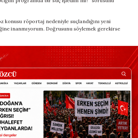
tığım programda bir suç işledim mi?” sorusunu
öz konusu röportaj nedeniyle suçlandığını yeni
ediğine inanmıyorum. Doğrusunu söylemek gerekirse