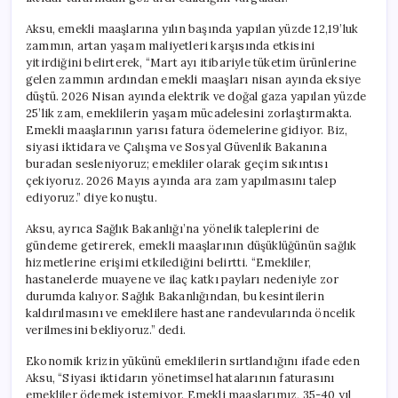
Aksu, emekli maaşlarına yılın başında yapılan yüzde 12,19’luk
zammın, artan yaşam maliyetleri karşısında etkisini
yitirdiğini belirterek, “Mart ayı itibariyle tüketim ürünlerine
gelen zammın ardından emekli maaşları nisan ayında eksiye
düştü. 2026 Nisan ayında elektrik ve doğal gaza yapılan yüzde
25’lik zam, emeklilerin yaşam mücadelesini zorlaştırmakta.
Emekli maaşlarının yarısı fatura ödemelerine gidiyor. Biz,
siyasi iktidara ve Çalışma ve Sosyal Güvenlik Bakanına
buradan sesleniyoruz; emekliler olarak geçim sıkıntısı
çekiyoruz. 2026 Mayıs ayında ara zam yapılmasını talep
ediyoruz.” diye konuştu.
Aksu, ayrıca Sağlık Bakanlığı’na yönelik taleplerini de
gündeme getirerek, emekli maaşlarının düşüklüğünün sağlık
hizmetlerine erişimi etkilediğini belirtti. “Emekliler,
hastanelerde muayene ve ilaç katkı payları nedeniyle zor
durumda kalıyor. Sağlık Bakanlığından, bu kesintilerin
kaldırılmasını ve emeklilere hastane randevularında öncelik
verilmesini bekliyoruz.” dedi.
Ekonomik krizin yükünü emeklilerin sırtlandığını ifade eden
Aksu, “Siyasi iktidarın yönetimsel hatalarının faturasını
emekliler ödemek istemiyor. Emekli maaşlarımız, 35-40 yıl