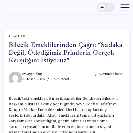
Skip
to
content
EĞITIM
Bilecik Emeklilerinden Çağrı: “Sadaka
Değil, Ödediğimiz Primlerin Gerçek
Karşılığını İstiyoruz”
Bilecik
By
Ayşe Koç
yorumlar kapalı
Emeklilerinden
27 Nisan 2026
1 Min Read
Çağrı:
“Sadaka
Değil,
Bilecik’teki emekliler, Birleşik Emekliler Sendikası Bilecik İl
Ödediğimiz
Başkanı Mustafa Aksu önderliğinde, Şeyh Edebali Kültür ve
Primlerin
Gerçek
Kongre Merkezi’nde düzenledikleri basın toplantısıyla
Karşılığını
seslerini duyurdular. Aksu, emeklilerin temel ihtiyaçlarını
İstiyoruz”
karşılamakta zorlandığını, geçim sıkıntısı ve barınma
için
sorunları yaşadıklarını ifade ederek, bu durumun siyasi
iktidar tarafından göz ardı edildiğini vurguladı.