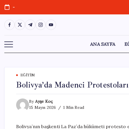
Skip
-
to
content
https://www.facebook.com/
https://twitter.com/
https://t.me/
https://www.instagram.com/
https://youtube.com/
ANA SAYFA
E
EĞITIM
Bolivya’da Madenci Protestoları
By
Ayşe Koç
15 Mayıs 2026
1 Min Read
Bolivya’nın başkenti La Paz’da hükümeti protesto 