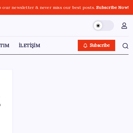
o our newsletter & never miss our best posts.
Subscribe Now!
TIM
İLETİŞİM
Subscribe
ı
SON YAZILAR
Yüksek Askeri Şura toplantısı için tarih belli
oldu: Terfi ve emeklilik dosyaları masada