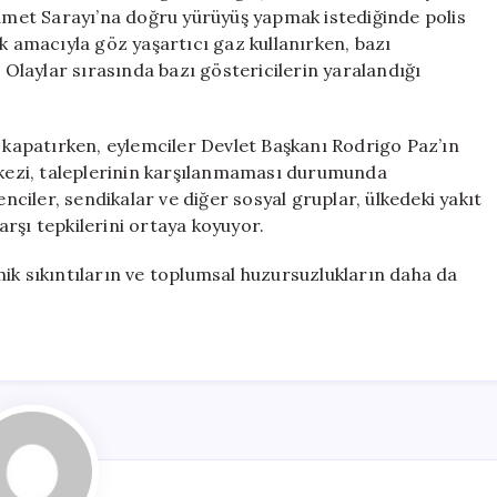
Patlak
kümet Sarayı’na doğru yürüyüş yapmak istediğinde polis
Verdi
k amacıyla göz yaşartıcı gaz kullanırken, bazı
için
. Olaylar sırasında bazı göstericilerin yaralandığı
e kapatırken, eylemciler Devlet Başkanı Rodrigo Paz’ın
erkezi, taleplerinin karşılanmaması durumunda
iler, sendikalar ve diğer sosyal gruplar, ülkedeki yakıt
rşı tepkilerini ortaya koyuyor.
ik sıkıntıların ve toplumsal huzursuzlukların daha da