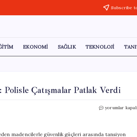
Subscribe t
ĞİTİM
EKONOMİ
SAĞLIK
TEKNOLOJİ
TANI
: Polisle Çatışmalar Patlak Verdi
Bolivya’da
yorumlar kapal
Madenci
Protestoları:
Polisle
Çatışmalar
eden madencilerle güvenlik güçleri arasında tansiyon