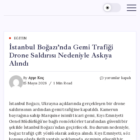
Skip
to
content
EĞITIM
İstanbul Boğazı’nda Gemi Trafiği
Drone Saldırısı Nedeniyle Askıya
Alındı
İstanbul
By
Ayşe Koç
yorumlar kapalı
Boğazı’nda
15 Mayıs 2026
1 Min Read
Gemi
Trafiği
Drone
İstanbul Boğazı, Ukrayna açıklarında gerçekleşen bir drone
Saldırısı
saldırısının ardından gemi trafiğine kapatıldı. Kamerun
Nedeniyle
Askıya
bayrağına sahip Marquise isimli ticari gemi, Kıyı Emniyeti
Alındı
Genel Müdürlüğü’ne bağlı romörkörler tarafından güvenli bir
için
şekilde İstanbul Boğazı’ndan geçirilecek. Bu durum nedeniyle,
boğaz trafiği çift yönlü olarak askıya alındı. Kıyı Emniyeti, söz
konusu olayla ilgili yaptığı açıklamada, geminin güvenli bir