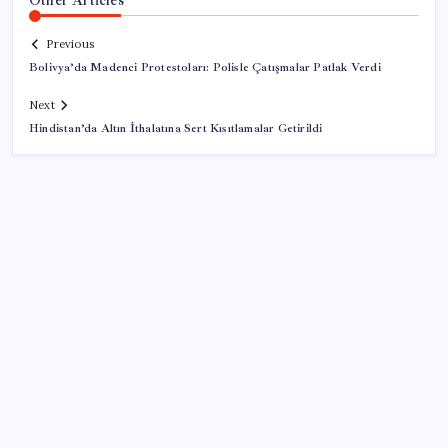
Previous
Bolivya’da Madenci Protestoları: Polisle Çatışmalar Patlak Verdi
Next
Hindistan’da Altın İthalatına Sert Kısıtlamalar Getirildi
SON YAZILAR
Kağıthane’de sırlarla dolu gece: Kadın evde ölü
bulundu, ihbar yurt dışından geldi
Trafik kazasında hayatını kaybeden komutan, askerî