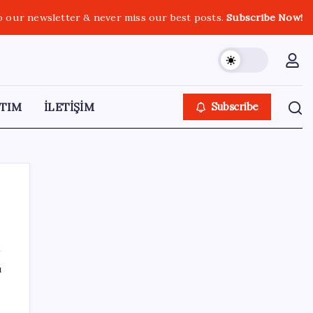
o our newsletter & never miss our best posts.
Subscribe Now!
TIM
İLETİŞİM
Subscribe
SON YAZILAR
ı
OpenAI’ın gizemli cihazı şekilleniyor: Hokey
diski kadar, fiyatı 400 dolar