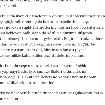
 satılması, bu geleneğin ve tarihin yok edilmesi
ir.” dedi.
ın burada ikamet etmelerinin önemli nedenlerinden birini
yi güçlendirmenin yolu hastane arazilerini satışa
ası gereken sağlık hizmetlerine ulaşma hakkı bu satışlarla
vu bekleyen halk, daha da kötü bir duruma düşerek
t alabileceği bir duruma gelecektir. Bugün burada sadece
icdanını ve ortak geleceğimizi savunuyoruz. Sağlık, bu
eler yatırım aracı değildir; insan hayatı piyasa
 kesinlikle kabul edilemez.” ifadelerini kullandı.
ldır burada yaşıyorum, emekli astsubayım. Sağlık
ne yapmayı hedefliyorsunuz? Bizleri öldürmek mi
mda değiliz. Taksilerin ücreti ne kadar? Benim babam
emem.” diyerek durumu özetledi.
rlik ve beraberlik içinde duracaklarını vurgulayarak, “Kim
nı verdiler.