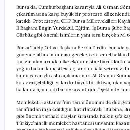
Bursa’da, Cumhurbaşkanı kararıyla Ali Osman Sön
çıkarılmasına karşı büyük bir protesto düzenlendi
katıldı. Protestoya, CHP Bursa Milletvekilleri Kay
İl Başkanı Engin Yurdakul, Eğitim-İş Bursa Şube 
Gürbüz gibi önemli isimlerin yanı sıra birçok sivil 
Bursa Tabip Odası Başkanı Ferda Firdin, burada ya
güvence altına alınması gereken en temel haklarda
turizm alanlarında ülke ekonomisine büyük katkı sa
yoğun bakım kapasitesi açısından hâlâ yetersiz du
kamu yararıyla asla açıklanamaz. Ali Osman Sönme
kolay erişebildiği, yıllardır büyük bir ihtiyaç olan
halkımız için ciddi bir dezavantajdır.” şeklinde kon
Memleket Hastanesi’nin tarihi önemini de dile geti
tarafından inşa edildiğini hatırlatarak, “Bu bina, B
gibi önemli tarihsel olaylar sırasında halkın şifa k
Türkiye’nin ilk memleket hastanesi unvanını kazanmış