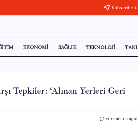
Subscribe t
ĞİTİM
EKONOMİ
SAĞLIK
TEKNOLOJİ
TANI
rşı Tepkiler: ‘Alınan Yerleri Geri
Bursa’da
yorumlar kapal
Hastane
Satışlarına
Karşı