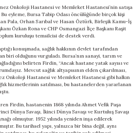
Tepkiler:
mez Onkoloji Hastanesi ve Memleket Hastanesi’nin satışa
‘Alınan
. Bu eyleme, Bursa Tabip Odası öncülüğünde birçok kişi
Yerleri
ıhan Pala, Orhan Sarıbal ve Hasan Öztürk, Birleşik Kamu-İş
Geri
Başkanı Özkan Rona ve CHP Osmangazi İlçe Başkanı Raşit
Alacağız’
toplum kuruluşu temsilcisi de destek verdi.
için
ptığı konuşmada, sağlık hakkının devlet tarafından
n biri olduğunu vurguladı. Bursa’nın sanayi, tarım ve
ğladığını belirten Firdin, “Ancak hastane yatak sayısı ve
rumdayız. Mevcut sağlık altyapısının elden çıkarılması,
z Onkoloji Hastanesi ve Memleket Hastanesi gibi halkın
 sağlık hizmetlerinin satılması, bu hastanelerden yararlanan
uştu.
ren Firdin, hastanenin 1868 yılında Ahmet Vefik Paşa
irinci Dünya Savaşı, İkinci Dünya Savaşı ve Kurtuluş Savaşı
aynağı olmuştur. 1952 yılında yeniden inşa edilerek
tır. Bu tarihsel yapı, yalnızca bir bina değil, aynı