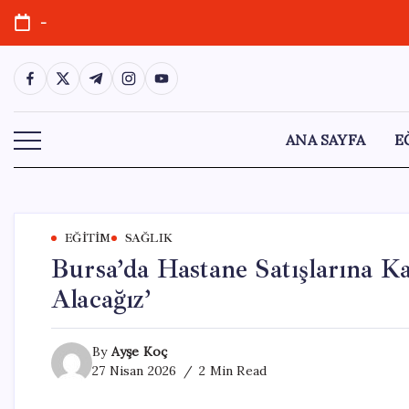
Skip
-
to
content
https://www.facebook.com/
https://twitter.com/
https://t.me/
https://www.instagram.com/
https://youtube.com/
ANA SAYFA
E
EĞITIM
SAĞLIK
Bursa’da Hastane Satışlarına Ka
Alacağız’
By
Ayşe Koç
27 Nisan 2026
2 Min Read