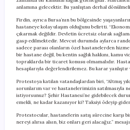
zamanda bir kamusal sağlık geleneğidir. Hastanenin
anlamına gelecektir. Bu yanlıştan derhal dönülmelid
Firdin, ayrıca Bursa’nın bu bölgesinde yaşayanlar
hastaneye kolay ulaşım olduğunu belirtti. “Ekonomi
çıkarmak değildir. Devletin ücretsiz olarak sağlam
gasp edilmektedir. Mevcut durumda aylarca rande
sadece parası olanların özel hastanelerden hizme
bir hastane değil, bu kentin sağlık hakkını, kamu v
topraklarda bir ticaret konusu olmamalıdır. Hastan
hesaplarıyla değerlendirilemez. Bu karar yanlıştır ve
Protestoya katılan vatandaşlardan biri, “Altmış yı
sorunlarım var ve hastanelerimizin satılmasıyla 
istiyorsunuz? Şehir Hastanesi’ne gidebilecek duru
emekli, ne kadar kazanıyor ki? Taksiyi ödeyip gid
Protestocular, hastanelerin satış sürecine karşı bi
nereyi alırsa alsın, biz onları geri alacağız.” mesajı