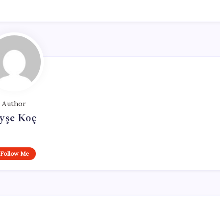
Author
yşe Koç
Follow Me