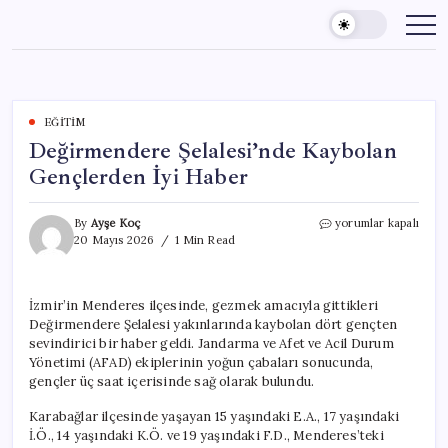
Skip
to
content
EĞITIM
Değirmendere Şelalesi’nde Kaybolan
Gençlerden İyi Haber
Değirmendere
By
Ayşe Koç
yorumlar kapalı
Şelalesi’nde
20 Mayıs 2026
1 Min Read
Kaybolan
Gençlerden
İyi
İzmir’in Menderes ilçesinde, gezmek amacıyla gittikleri
Haber
Değirmendere Şelalesi yakınlarında kaybolan dört gençten
için
sevindirici bir haber geldi. Jandarma ve Afet ve Acil Durum
Yönetimi (AFAD) ekiplerinin yoğun çabaları sonucunda,
gençler üç saat içerisinde sağ olarak bulundu.
Karabağlar ilçesinde yaşayan 15 yaşındaki E.A., 17 yaşındaki
İ.Ö., 14 yaşındaki K.Ö. ve 19 yaşındaki F.D., Menderes’teki