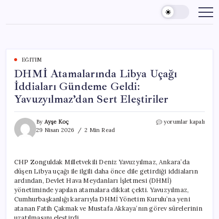
Skip
to
content
EĞITIM
DHMİ Atamalarında Libya Uçağı
İddiaları Gündeme Geldi:
Yavuzyılmaz’dan Sert Eleştiriler
DHMİ
By
Ayşe Koç
yorumlar kapalı
Atamalarında
29 Nisan 2026
2 Min Read
Libya
Uçağı
İddiaları
CHP Zonguldak Milletvekili Deniz Yavuzyılmaz, Ankara’da
Gündeme
düşen Libya uçağı ile ilgili daha önce dile getirdiği iddiaların
Geldi:
Yavuzyılmaz’dan
ardından, Devlet Hava Meydanları İşletmesi (DHMİ)
Sert
yönetiminde yapılan atamalara dikkat çekti. Yavuzyılmaz,
Eleştiriler
Cumhurbaşkanlığı kararıyla DHMİ Yönetim Kurulu’na yeni
için
atanan Fatih Çakmak ve Mustafa Akkaya’nın görev sürelerinin
uzatılmasını eleştirdi.