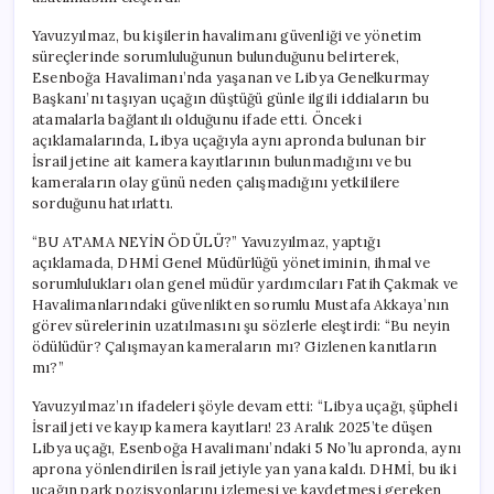
Yavuzyılmaz, bu kişilerin havalimanı güvenliği ve yönetim
süreçlerinde sorumluluğunun bulunduğunu belirterek,
Esenboğa Havalimanı’nda yaşanan ve Libya Genelkurmay
Başkanı’nı taşıyan uçağın düştüğü günle ilgili iddiaların bu
atamalarla bağlantılı olduğunu ifade etti. Önceki
açıklamalarında, Libya uçağıyla aynı apronda bulunan bir
İsrail jetine ait kamera kayıtlarının bulunmadığını ve bu
kameraların olay günü neden çalışmadığını yetkililere
sorduğunu hatırlattı.
“BU ATAMA NEYİN ÖDÜLÜ?” Yavuzyılmaz, yaptığı
açıklamada, DHMİ Genel Müdürlüğü yönetiminin, ihmal ve
sorumlulukları olan genel müdür yardımcıları Fatih Çakmak ve
Havalimanlarındaki güvenlikten sorumlu Mustafa Akkaya’nın
görev sürelerinin uzatılmasını şu sözlerle eleştirdi: “Bu neyin
ödülüdür? Çalışmayan kameraların mı? Gizlenen kanıtların
mı?”
Yavuzyılmaz’ın ifadeleri şöyle devam etti: “Libya uçağı, şüpheli
İsrail jeti ve kayıp kamera kayıtları! 23 Aralık 2025’te düşen
Libya uçağı, Esenboğa Havalimanı’ndaki 5 No’lu apronda, aynı
aprona yönlendirilen İsrail jetiyle yan yana kaldı. DHMİ, bu iki
uçağın park pozisyonlarını izlemesi ve kaydetmesi gereken