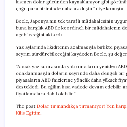
kısmen dolar gücünden kaynaklanıyor gibi görünüyor
çoğu para biriminde daha az düştü.” diye konuştu.
Boele, Japonya’nın tek taraflı müdahalesinin uygun 
buna karşılık ABD ile koordineli bir müdahalenin do
açabileceğini aktardı.
Yaz aylarında likiditenin azalmasıyla birlikte piya
seyrini sürdürebileceğini kaydeden Boele, şu değe
“Ancak yaz sonrasında yatırımcıların yeniden ABD e
odaklanmasıyla doların seyrinde daha dengeli bir 
piyasaların ABD faizlerine yönelik daha yüksek fiya
destekledi. Bu eğilim kısa vadede devam edebilir 
fiyatlamalara dahil olabilir.”
The post
Dolar tırmandıkça tırmanıyor! Yen karşıs
Kilis Egitim
.