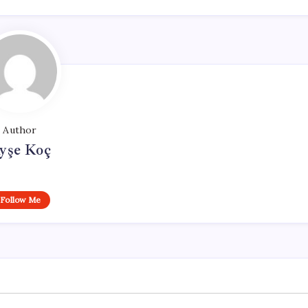
Author
yşe Koç
Follow Me