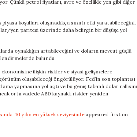
. Çünkü petrol fiyatları, avro ve özellikle yen gibi diğer
piyasa koşulları oluşmadıkça sınırlı etki yaratabileceğini,
lar/yen paritesi üzerinde daha belirgin bir düşüşe yol
salarda oynaklığın artabileceğini ve doların mevcut güçlü
rlendirmelerde bulundu:
konomisine ilişkin riskler ve siyasi gelişmelere
görünüm oluşabileceği öngörülüyor. Fed’in son toplantısı
tlama yapmasına yol açtı ve bu geniş tabanlı dolar rallisin
ancak orta vadede ABD kaynaklı riskler yeniden
ında 40 yılın en yüksek seviyesinde
appeared first on