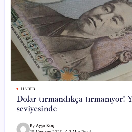
HABER
Dolar tırmandıkça tırmanıyor! Y
seviyesinde
By
Ayşe Koç
26 Haziran 2026
2 Min Read