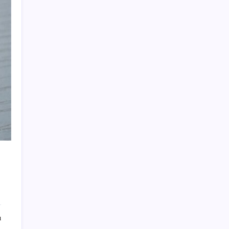
Yeni iPhone Daha Pahalı Olacak: iPhone 18
Pro için Ciddi Fiyat Artışı
BAU Hub Invest Yatırım Programı
kapsamında 2 yılda 200 milyon Türk lirası
tutarında yatırım desteği
Eşinizde demans varsa siz de risk altında
olabilirsiniz
Yaz yorgunluğunu hafife almayın! Altından
bu hastalıklar çıkabilir
Hem dolar hem de euro peş peşe rekor
kırdı
Kırıkkale’nin gizli yaşamı gün yüzüne çıktı:
Doğaya kurulan fotokapanlar yaban hayatını
anbean kaydetti
Sanayide alarm zilleri: Her 10 firmadan 6’sı
istihdamı kıstı
ı
Bayraktar TB2 İngiltere’yi karıştırdı: İngiliz