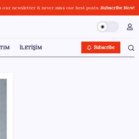
o our newsletter & never miss our best posts.
Subscribe Now!
TIM
İLETİŞİM
Subscribe
SON YAZILAR
Yüksek Askeri Şura toplantısı için tarih belli
oldu: Terfi ve emeklilik dosyaları masada