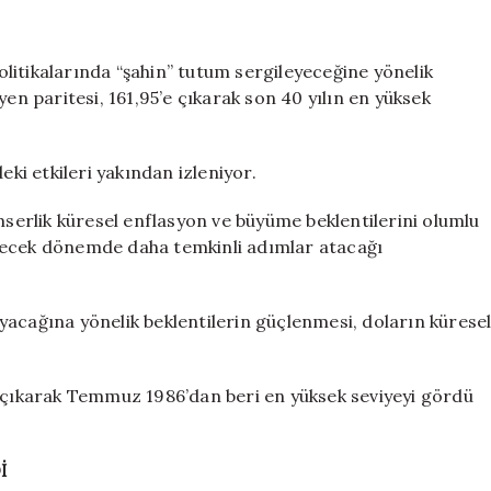
tırmanıyor!
Yen
karşısında
litikalarında “şahin” tutum sergileyeceğine yönelik
40
yen paritesi, 161,95’e çıkarak son 40 yılın en yüksek
yılın
en
yüksek
eki etkileri yakından izleniyor.
seviyesinde
için
mserlik küresel enflasyon ve büyüme beklentilerini olumlu
lecek dönemde daha temkinli adımlar atacağı
yacağına yönelik beklentilerin güçlenmesi, doların kürese
e çıkarak Temmuz 1986’dan beri en yüksek seviyeyi gördü
İ