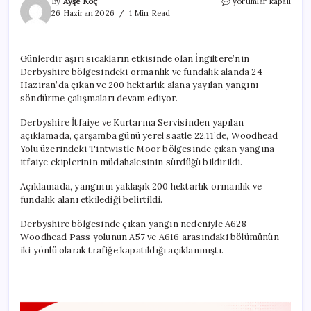
İngiltere’de
By
Ayşe Koç
yorumlar kapalı
200
26 Haziran 2026
1 Min Read
hektarlık
orman
kül
Günlerdir aşırı sıcakların etkisinde olan İngiltere’nin
oldu:
Derbyshire bölgesindeki ormanlık ve fundalık alanda 24
Söndürme
çalışmaları
Haziran’da çıkan ve 200 hektarlık alana yayılan yangını
sürüyor
söndürme çalışmaları devam ediyor.
için
Derbyshire İtfaiye ve Kurtarma Servisinden yapılan
açıklamada, çarşamba günü yerel saatle 22.11’de, Woodhead
Yolu üzerindeki Tintwistle Moor bölgesinde çıkan yangına
itfaiye ekiplerinin müdahalesinin sürdüğü bildirildi.
Açıklamada, yangının yaklaşık 200 hektarlık ormanlık ve
fundalık alanı etkilediği belirtildi.
Derbyshire bölgesinde çıkan yangın nedeniyle A628
Woodhead Pass yolunun A57 ve A616 arasındaki bölümünün
iki yönlü olarak trafiğe kapatıldığı açıklanmıştı.