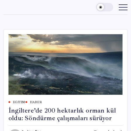
Skip
to
content
EĞITIM
HABER
İngiltere’de 200 hektarlık orman kül
oldu: Söndürme çalışmaları sürüyor