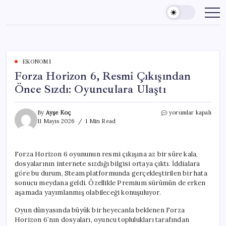
Skip
to
content
EKONOMI
Forza Horizon 6, Resmi Çıkışından
Önce Sızdı: Oyunculara Ulaştı
Forza
By
Ayşe Koç
yorumlar kapalı
Horizon
11 Mayıs 2026
1 Min Read
6,
Resmi
Çıkışından
Forza Horizon 6 oyununun resmi çıkışına az bir süre kala,
Önce
dosyalarının internete sızdığı bilgisi ortaya çıktı. İddialara
Sızdı:
Oyunculara
göre bu durum, Steam platformunda gerçekleştirilen bir hata
Ulaştı
sonucu meydana geldi. Özellikle Premium sürümün de erken
için
aşamada yayımlanmış olabileceği konuşuluyor.
Oyun dünyasında büyük bir heyecanla beklenen Forza
Horizon 6’nın dosyaları, oyuncu toplulukları tarafından