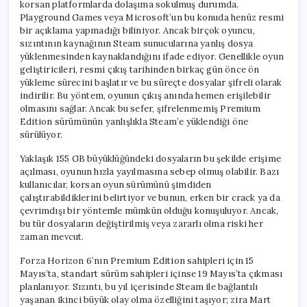
korsan platformlarda dolaşıma sokulmuş durumda.
Playground Games veya Microsoft’un bu konuda henüz resmi
bir açıklama yapmadığı biliniyor. Ancak birçok oyuncu,
sızıntının kaynağının Steam sunucularına yanlış dosya
yüklenmesinden kaynaklandığını ifade ediyor. Genellikle oyun
geliştiricileri, resmi çıkış tarihinden birkaç gün önce ön
yükleme sürecini başlatır ve bu süreçte dosyalar şifreli olarak
indirilir. Bu yöntem, oyunun çıkış anında hemen erişilebilir
olmasını sağlar. Ancak bu sefer, şifrelenmemiş Premium
Edition sürümünün yanlışlıkla Steam’e yüklendiği öne
sürülüyor.
Yaklaşık 155 GB büyüklüğündeki dosyaların bu şekilde erişime
açılması, oyunun hızla yayılmasına sebep olmuş olabilir. Bazı
kullanıcılar, korsan oyun sürümünü şimdiden
çalıştırabildiklerini belirtiyor ve bunun, erken bir crack ya da
çevrimdışı bir yöntemle mümkün olduğu konuşuluyor. Ancak,
bu tür dosyaların değiştirilmiş veya zararlı olma riski her
zaman mevcut.
Forza Horizon 6’nın Premium Edition sahipleri için 15
Mayıs’ta, standart sürüm sahipleri içinse 19 Mayıs’ta çıkması
planlanıyor. Sızıntı, bu yıl içerisinde Steam ile bağlantılı
yaşanan ikinci büyük olay olma özelliğini taşıyor; zira Mart