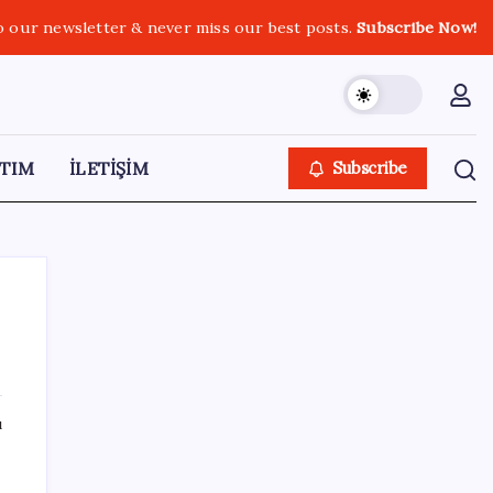
o our newsletter & never miss our best posts.
Subscribe Now!
TIM
İLETİŞİM
Subscribe
SON YAZILAR
ı
İYİ Parti’den ‘çerçeve yasa’ hamlesi:
Komisyon’dan canlı yayın açtı