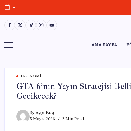
Skip
-
to
content
https://www.facebook.com/
https://twitter.com/
https://t.me/
https://www.instagram.com/
https://youtube.com/
ANA SAYFA
E
EKONOMI
GTA 6’nın Yayın Stratejisi Be
Gecikecek?
By
Ayşe Koç
5 Mayıs 2026
2 Min Read