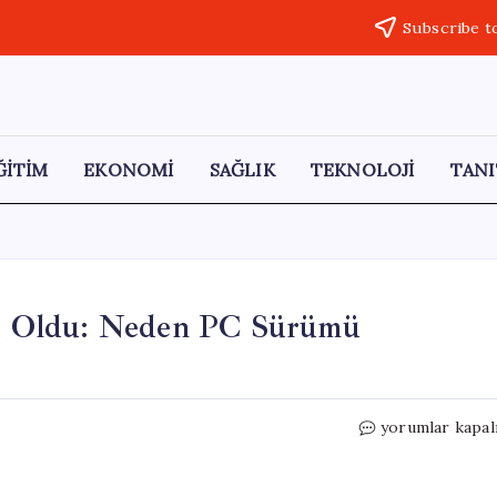
Subscribe t
ĞİTİM
EKONOMİ
SAĞLIK
TEKNOLOJİ
TANI
lli Oldu: Neden PC Sürümü
GTA
yorumlar kapal
6’nın
Yayın
Stratejisi