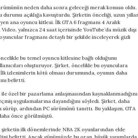
Belli
C sürümünün neden daha sonra geleceği merak konusu oldu.
Oldu:
 durumu açıklığa kavuşturdu. Şirketin önceliği, uzun yılla
Neden
en ana oyuncu kitlesi. İlk GTA 6 fragmanı 4 Aralık
PC
 Video, yalnızca 24 saat içerisinde YouTube’da müzik dışı
Sürümü
 oyuncular fragmanı detaylı bir şekilde inceleyerek gizli
Gecikecek?
için
öncelikle bu temel oyuncu kitlesine bağlı olduğunu
lanıcıları oluşturuyor. Şirket, öncelikle bu oyunculara
. İlk izlenimlerin kötü olması durumunda, oyunun daha
ı belirtti.
n ile özel bir pazarlama anlaşmasından kaynaklanmadığını
geçmiş uygulamalarına dayandığını söyledi. Şirket, daha
a sürüp, ardından PC sürümünü tanıttı. Bu yaklaşım, GTA
 daha önce görülmüştü.
k, şirketin ilk dönemlerinde NBA 2K oyunlarından elde
diğini belirtti. Ancak günümüzde bu oran, büyük yapımlarda