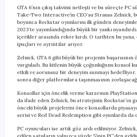
GTA 6’nın çıkış takvimi netleşti ve bu süreçte P
Take-Two Interactive’in CEO’su Strauss Zelnick, bu
boyunca Rockstar oyunlarını ilk günden deneyimley
2023’te yayımlandığında büyük bir yankı uyandırdı.
içerikler arasında rekor kırdı. O tarihten bu yana,
ipuçları ve ayrıntılar arıyor.
Zelnick, GTA 6 gibi büyük bir projenin başarısının 
vurguladı. Bu kitlenin büyük çoğunluğunu konsol kul
etkili ve sorunsuz bir deneyim sunmayı hedefliyor
sonra diğer platformlara taşınmasının zorlaşacağın
Konsollar için öncelik verme kararının PlayStatio
da ifade eden Zelnick, bu stratejinin Rockstar’ın 
önceki büyük projelerini önce konsollarda piyasay
serisi ve Red Dead Redemption gibi oyunlarda da
PC oyuncuları ise artık göz ardı edilmiyor. Zelnic
edilen satışların yalnızca yüzde 5’inin PC’den gel