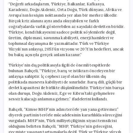
“Değerli arkadaşlarım, Türkiye, Balkanlar, Kafkasya,
Karadeniz, Doğu Akdeniz, Orta Doğu, Türk dünyası, Afrika ve
Avrupa’nın kesişim noktasında yer alan bir merkez ülkedir.
Birçok kriz alanını aynı anda okuyabilen ve farklı
coğrafyalarda varlık gösterebilen az sayıdaki devletten biridir.
Türkiye, kendi hikayesini sadece politik söylemlerle değil,
üretim, diplomasi, savunma kabiliyeti, enerji hamleleri ve
toplumsal dayanışma ile yazmaktadır. Türk ve Türkiye
Yüzyılı’nın anlayışı, 2053’ün vizyonu ve 2071’in hedefleri, ancak
bu bakış açısıyla gerçek anlam kazanır.”
Türkiye’nin dış politikasıyla ilgili de önemli tespitlerde
bulunan Bahçeli, “Türkiye, barış ve istikrarı önceleyen bir
anlayışa sahiptir. İç cephesi zayıf olan bir ülkenin dış
politikada manevra kabiliyeti de sınırlıdır. Barış dili, güçlü bir
devlet kapasitesi ile birlikte düşünülmelidir. Türkiye’nin barışa
olan duruşu, Doğu Akdeniz, Ege ve Kıbrıs’taki gelişmelere
sessiz kalacağı anlamına gelmez.” ifadelerini kullandı.
Bahçeli, “Kimse MHP’nin adını terörle yan yana getiremez”
diyerek partinin terörle mücadelesinin kararlılıkla süreceğini
vurguladı. MHP’nin, Türk milliyetçiliğinin siyasi temsilcisi
olduğunu belirten Bahçeli, “MHP, Türkiye’nin geleceğini,
geçmişte yaşanan tartışmalarla değil, Türk ve Türkiye yüzyılı