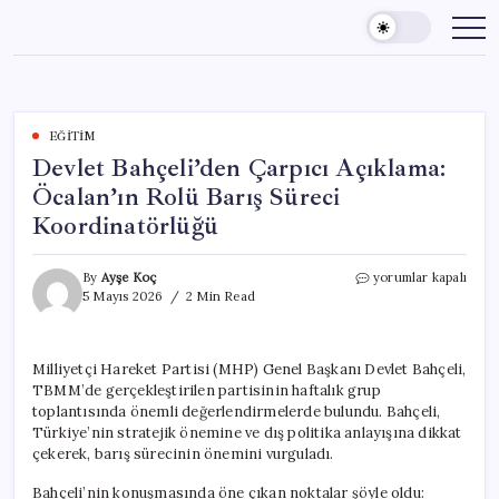
Skip
to
content
EĞITIM
Devlet Bahçeli’den Çarpıcı Açıklama:
Öcalan’ın Rolü Barış Süreci
Koordinatörlüğü
Devlet
By
Ayşe Koç
yorumlar kapalı
Bahçeli’den
5 Mayıs 2026
2 Min Read
Çarpıcı
Açıklama:
Öcalan’ın
Milliyetçi Hareket Partisi (MHP) Genel Başkanı Devlet Bahçeli,
Rolü
TBMM’de gerçekleştirilen partisinin haftalık grup
Barış
Süreci
toplantısında önemli değerlendirmelerde bulundu. Bahçeli,
Koordinatörlüğü
Türkiye’nin stratejik önemine ve dış politika anlayışına dikkat
için
çekerek, barış sürecinin önemini vurguladı.
Bahçeli’nin konuşmasında öne çıkan noktalar şöyle oldu: