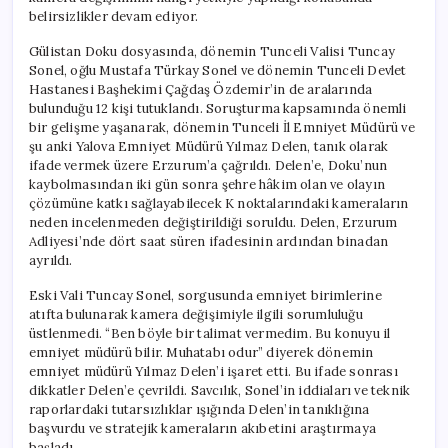
belirsizlikler devam ediyor.
Gülistan Doku dosyasında, dönemin Tunceli Valisi Tuncay
Sonel, oğlu Mustafa Türkay Sonel ve dönemin Tunceli Devlet
Hastanesi Başhekimi Çağdaş Özdemir’in de aralarında
bulunduğu 12 kişi tutuklandı. Soruşturma kapsamında önemli
bir gelişme yaşanarak, dönemin Tunceli İl Emniyet Müdürü ve
şu anki Yalova Emniyet Müdürü Yılmaz Delen, tanık olarak
ifade vermek üzere Erzurum’a çağrıldı. Delen’e, Doku’nun
kaybolmasından iki gün sonra şehre hâkim olan ve olayın
çözümüne katkı sağlayabilecek K noktalarındaki kameraların
neden incelenmeden değiştirildiği soruldu. Delen, Erzurum
Adliyesi’nde dört saat süren ifadesinin ardından binadan
ayrıldı.
Eski Vali Tuncay Sonel, sorgusunda emniyet birimlerine
atıfta bulunarak kamera değişimiyle ilgili sorumluluğu
üstlenmedi. “Ben böyle bir talimat vermedim. Bu konuyu il
emniyet müdürü bilir. Muhatabı odur” diyerek dönemin
emniyet müdürü Yılmaz Delen’i işaret etti. Bu ifade sonrası
dikkatler Delen’e çevrildi. Savcılık, Sonel’in iddiaları ve teknik
raporlardaki tutarsızlıklar ışığında Delen’in tanıklığına
başvurdu ve stratejik kameraların akıbetini araştırmaya
başladı.