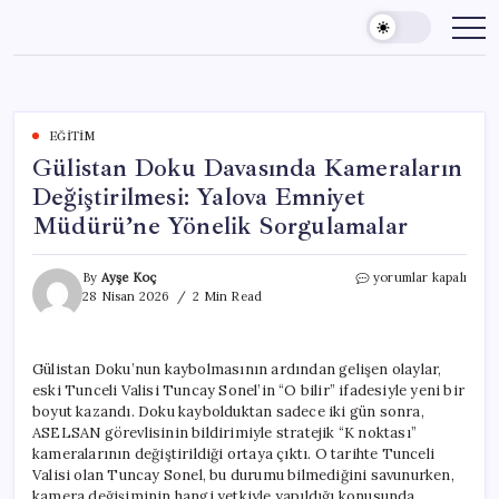
Skip
to
content
EĞITIM
Gülistan Doku Davasında Kameraların
Değiştirilmesi: Yalova Emniyet
Müdürü’ne Yönelik Sorgulamalar
Gülistan
By
Ayşe Koç
yorumlar kapalı
Doku
28 Nisan 2026
2 Min Read
Davasında
Kameraların
Değiştirilmesi:
Gülistan Doku’nun kaybolmasının ardından gelişen olaylar,
Yalova
eski Tunceli Valisi Tuncay Sonel’in “O bilir” ifadesiyle yeni bir
Emniyet
Müdürü’ne
boyut kazandı. Doku kaybolduktan sadece iki gün sonra,
Yönelik
ASELSAN görevlisinin bildirimiyle stratejik “K noktası”
Sorgulamalar
kameralarının değiştirildiği ortaya çıktı. O tarihte Tunceli
için
Valisi olan Tuncay Sonel, bu durumu bilmediğini savunurken,
kamera değişiminin hangi yetkiyle yapıldığı konusunda