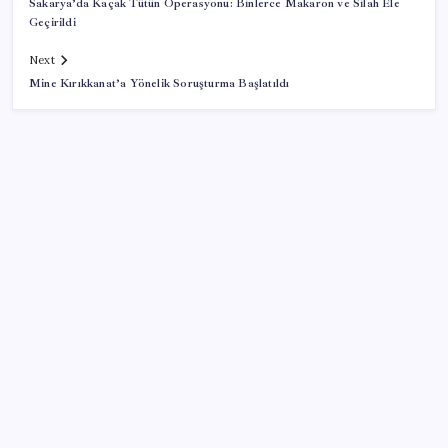
Sakarya’da Kaçak Tütün Operasyonu: Binlerce Makaron ve Silah Ele
Geçirildi
Next
Mine Kırıkkanat’a Yönelik Soruşturma Başlatıldı
SON YAZILAR
CHP Mut ve Silifke İlçe Başkanlıklarında toplu istifa:
YENİ Parti’ye katılma kararı aldılar
‘Tek çatı altında toplanmalı’ dedi: Akın Gürlek’ten
‘internet gazeteciliği’ için yasa sinyali mi?