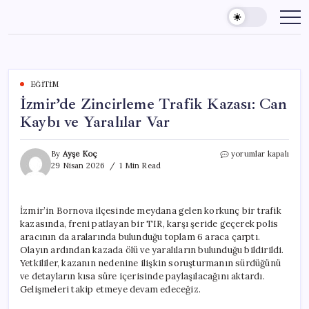
Skip
to
content
EĞITIM
İzmir’de Zincirleme Trafik Kazası: Can
Kaybı ve Yaralılar Var
İzmir’de
By
Ayşe Koç
yorumlar kapalı
Zincirleme
29 Nisan 2026
1 Min Read
Trafik
Kazası:
Can
İzmir’in Bornova ilçesinde meydana gelen korkunç bir trafik
Kaybı
kazasında, freni patlayan bir TIR, karşı şeride geçerek polis
ve
Yaralılar
aracının da aralarında bulunduğu toplam 6 araca çarptı.
Var
Olayın ardından kazada ölü ve yaralıların bulunduğu bildirildi.
için
Yetkililer, kazanın nedenine ilişkin soruşturmanın sürdüğünü
ve detayların kısa süre içerisinde paylaşılacağını aktardı.
Gelişmeleri takip etmeye devam edeceğiz.