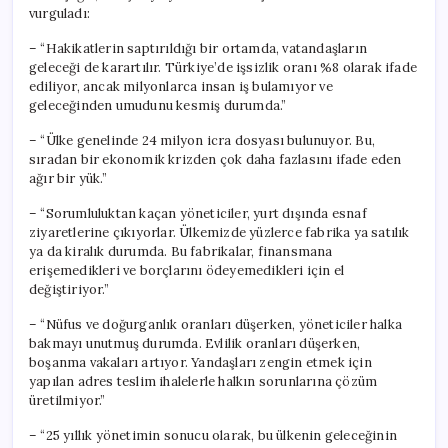
vurguladı:
– “Hakikatlerin saptırıldığı bir ortamda, vatandaşların
geleceği de karartılır. Türkiye’de işsizlik oranı %8 olarak ifade
ediliyor, ancak milyonlarca insan iş bulamıyor ve
geleceğinden umudunu kesmiş durumda.”
– “Ülke genelinde 24 milyon icra dosyası bulunuyor. Bu,
sıradan bir ekonomik krizden çok daha fazlasını ifade eden
ağır bir yük.”
– “Sorumluluktan kaçan yöneticiler, yurt dışında esnaf
ziyaretlerine çıkıyorlar. Ülkemizde yüzlerce fabrika ya satılık
ya da kiralık durumda. Bu fabrikalar, finansmana
erişemedikleri ve borçlarını ödeyemedikleri için el
değiştiriyor.”
– “Nüfus ve doğurganlık oranları düşerken, yöneticiler halka
bakmayı unutmuş durumda. Evlilik oranları düşerken,
boşanma vakaları artıyor. Yandaşları zengin etmek için
yapılan adres teslim ihalelerle halkın sorunlarına çözüm
üretilmiyor.”
– “25 yıllık yönetimin sonucu olarak, bu ülkenin geleceğinin