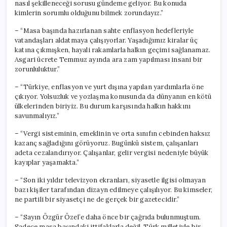
nasıl şekilleneceği sorusu gündeme geliyor. Bu konuda
kimlerin sorumlu olduğunu bilmek zorundayız.”
– “Masa başında hazırlanan sahte enflasyon hedefleriyle
vatandaşları aldatmaya çalışıyorlar. Yaşadığımız kiralar üç
katına çıkmışken, hayali rakamlarla halkın geçimi sağlanamaz.
Asgari ücrete Temmuz ayında ara zam yapılması insani bir
zorunluluktur.”
– “Türkiye, enflasyon ve yurt dışına yapılan yardımlarla öne
çıkıyor. Yolsuzluk ve yozlaşma konusunda da dünyanın en kötü
ülkelerinden biriyiz. Bu durum karşısında halkın hakkını
savunmalıyız.”
– “Vergi sisteminin, emeklinin ve orta sınıfın cebinden haksız
kazanç sağladığını görüyoruz. Bugünkü sistem, çalışanları
adeta cezalandırıyor. Çalışanlar, gelir vergisi nedeniyle büyük
kayıplar yaşamakta.”
– “Son iki yıldır televizyon ekranları, siyasetle ilgisi olmayan
bazı kişiler tarafından dizayn edilmeye çalışılıyor. Bu kimseler,
ne partili bir siyasetçi ne de gerçek bir gazetecidir.”
– “Sayın Özgür Özel’e daha önce bir çağrıda bulunmuştum.
Sadece masa başındaki ittifaklarla değil, Türk milletiyle bir