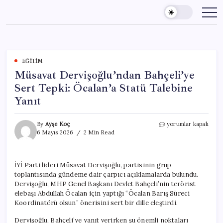
Skip
to
content
EĞITIM
Müsavat Dervişoğlu’ndan Bahçeli’ye
Sert Tepki: Öcalan’a Statü Talebine
Yanıt
Müsavat
By
Ayşe Koç
yorumlar kapalı
Dervişoğlu’ndan
6 Mayıs 2026
2 Min Read
Bahçeli’ye
Sert
Tepki:
İYİ Parti lideri Müsavat Dervişoğlu, partisinin grup
Öcalan’a
toplantısında gündeme dair çarpıcı açıklamalarda bulundu.
Statü
Talebine
Dervişoğlu, MHP Genel Başkanı Devlet Bahçeli’nin terörist
Yanıt
elebaşı Abdullah Öcalan için yaptığı “Öcalan Barış Süreci
için
Koordinatörü olsun” önerisini sert bir dille eleştirdi.
Dervişoğlu, Bahçeli’ye yanıt verirken şu önemli noktaları