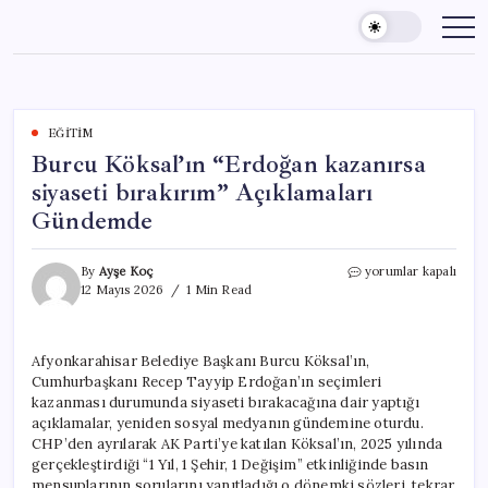
Skip
to
content
EĞITIM
Burcu Köksal’ın “Erdoğan kazanırsa
siyaseti bırakırım” Açıklamaları
Gündemde
Burcu
By
Ayşe Koç
yorumlar kapalı
Köksal’ın
12 Mayıs 2026
1 Min Read
“Erdoğan
kazanırsa
siyaseti
Afyonkarahisar Belediye Başkanı Burcu Köksal’ın,
bırakırım”
Cumhurbaşkanı Recep Tayyip Erdoğan’ın seçimleri
Açıklamaları
Gündemde
kazanması durumunda siyaseti bırakacağına dair yaptığı
için
açıklamalar, yeniden sosyal medyanın gündemine oturdu.
CHP’den ayrılarak AK Parti’ye katılan Köksal’ın, 2025 yılında
gerçekleştirdiği “1 Yıl, 1 Şehir, 1 Değişim” etkinliğinde basın
mensuplarının sorularını yanıtladığı o dönemki sözleri, tekrar