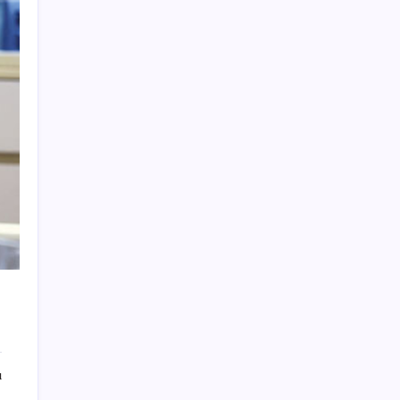
Çıkarılabilir Bataryalı Telefonlar Geri
Dönüyor
Çin’in altın alımında üç yılın rekoru
Apple’ın alışık olmadığı tablo: iPhone 18
öncesi bellek pazarlığı tersine döndü
Köprülere talip olan Fransız şirket
komşunun elektriğini döşüyor
Son dakika… Kuşadası Belediyesi’ne üçüncü
dalga operasyon: Bülent Tezcan’ın kızı ve
damadı dahil çok sayıda gözaltı!
Yüksek Askeri Şura toplantısı için tarih belli
oldu: Terfi ve emeklilik dosyaları masada
Yeni iPhone Daha Pahalı Olacak: iPhone 18
Pro için Ciddi Fiyat Artışı
BAU Hub Invest Yatırım Programı
ı
kapsamında 2 yılda 200 milyon Türk lirası
tutarında yatırım desteği