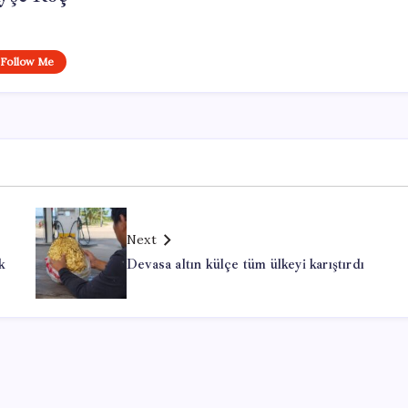
Follow Me
Next
k
Devasa altın külçe tüm ülkeyi karıştırdı