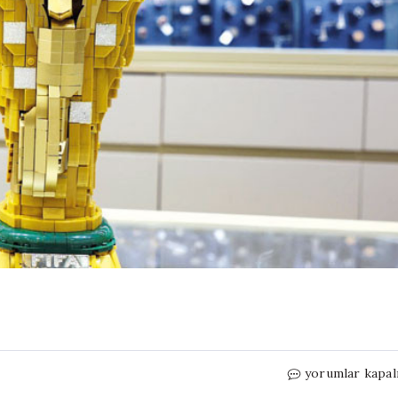
Dünyanın
yorumlar kapal
en