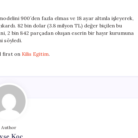
pahalı
lego
kupası
elini 900’den fazla elmas ve 18 ayar altınla işleyerek,
için
ıkardı. 82 bin dolar (3.8 milyon TL) değer biçilen bu
i, 2 bin 842 parçadan oluşan eserin bir hayır kurumuna
i söyledi.
 first on
Kilis Egitim
.
Author
yşe Koç