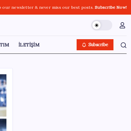
o our newsletter & never miss our best posts.
Subscribe Now!
TIM
İLETİŞİM
Subscribe
SON YAZILAR
OpenAI’ın gizemli cihazı şekilleniyor: Hokey
diski kadar, fiyatı 400 dolar