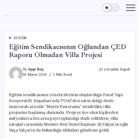
Skip
to
content
EĞITIM
Eğitim Sendikacısının Oğlundan ÇED
Raporu Olmadan Villa Projesi
Eğitim
By
Ayşe Koç
yorumlar kapalı
Sendikacısının
16 Mayıs 2026
1 Min Read
Oğlundan
ÇED
Raporu
Eğitim sendikasının yöneticilerinin oluşturduğu Paraf Yapı
Olmadan
Kooperatifi, Kuşadası’nda TOKİ’den satın aldığı deniz
Villa
Projesi
manzaralı arazide “Marin Panorama” isimli lüks villa
için
projesine başlamış durumda. Projeye üye olan kişilerden
milyonlarca lira arsa payı toplandığı ifade edilirken, villa
satışları arasında Memur-Sen Genel Başkanı Ali Yalçın’ın oğlu
Yuşa Yalçın’ın da bulunduğu iddiaları gündeme geldi.