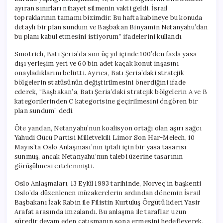
ayıran sınırları nihayet silmenin vakti geldi. İsrail
topraklarının tamamı bizimdir. Bu hafta kabineye bu konuda
detaylı bir plan sundum ve Başbakan Binyamin Netanyahu’dan
bu planı kabul etmesini istiyorum” ifadelerini kullandı.
Smotrich, Batı Şeria’da son üç yıl içinde 100’den fazla yasa
dışı yerleşim yeri ve 60 bin adet kaçak konut inşasını
onayladıklarını belirtti. Ayrıca, Batı Şeria’daki stratejik
bölgelerin statüsünün değiştirilmesini önerdiğini ifade
ederek, “Başbakan’a, Batı Şeria’daki stratejik bölgelerin A ve B
kategorilerinden C kategorisine geçirilmesini öngören bir
plan sundum” dedi.
Öte yandan, Netanyahu’nun koalisyon ortağı olan aşırı sağcı
Yahudi Gücü Partisi Milletvekili Limor Son Har-Melech, 10
Mayıs’ta Oslo Anlaşması’nın iptali için bir yasa tasarısı
sunmuş, ancak Netanyahu’nun talebi üzerine tasarının
görüşülmesi ertelenmişti.
Oslo Anlaşmaları, 13 Eylül 1993 tarihinde, Norveç’in başkenti
Oslo’da düzenlenen müzakerelerin ardından dönemin İsrail
Başbakanı İzak Rabin ile Filistin Kurtuluş Örgütü lideri Yasir
Arafat arasında imzalandı. Bu anlaşma ile taraflar, uzun
süredir devam eden çatışmanın sona ermesini hedefleyerek,