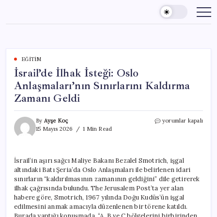
Skip
to
content
EĞITIM
İsrail’de İlhak İsteği: Oslo
Anlaşmaları’nın Sınırlarını Kaldırma
Zamanı Geldi
İsrail’de
By
Ayşe Koç
yorumlar kapalı
İlhak
15 Mayıs 2026
1 Min Read
İsteği:
Oslo
Anlaşmaları’nın
İsrail’in aşırı sağcı Maliye Bakanı Bezalel Smotrich, işgal
Sınırlarını
altındaki Batı Şeria’da Oslo Anlaşmaları ile belirlenen idari
Kaldırma
Zamanı
sınırların “kaldırılmasının zamanının geldiğini” dile getirerek
Geldi
ilhak çağrısında bulundu. The Jerusalem Post’ta yer alan
için
habere göre, Smotrich, 1967 yılında Doğu Kudüs’ün işgal
edilmesini anmak amacıyla düzenlenen bir törene katıldı.
Burada yaptığı konuşmada, “A, B ve C bölgelerini birbirinden