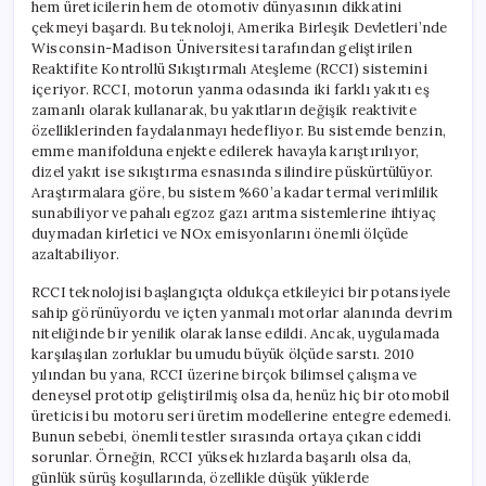
hem üreticilerin hem de otomotiv dünyasının dikkatini
çekmeyi başardı. Bu teknoloji, Amerika Birleşik Devletleri’nde
Wisconsin-Madison Üniversitesi tarafından geliştirilen
Reaktifite Kontrollü Sıkıştırmalı Ateşleme (RCCI) sistemini
içeriyor. RCCI, motorun yanma odasında iki farklı yakıtı eş
zamanlı olarak kullanarak, bu yakıtların değişik reaktivite
özelliklerinden faydalanmayı hedefliyor. Bu sistemde benzin,
emme manifolduna enjekte edilerek havayla karıştırılıyor,
dizel yakıt ise sıkıştırma esnasında silindire püskürtülüyor.
Araştırmalara göre, bu sistem %60’a kadar termal verimlilik
sunabiliyor ve pahalı egzoz gazı arıtma sistemlerine ihtiyaç
duymadan kirletici ve NOx emisyonlarını önemli ölçüde
azaltabiliyor.
RCCI teknolojisi başlangıçta oldukça etkileyici bir potansiyele
sahip görünüyordu ve içten yanmalı motorlar alanında devrim
niteliğinde bir yenilik olarak lanse edildi. Ancak, uygulamada
karşılaşılan zorluklar bu umudu büyük ölçüde sarstı. 2010
yılından bu yana, RCCI üzerine birçok bilimsel çalışma ve
deneysel prototip geliştirilmiş olsa da, henüz hiç bir otomobil
üreticisi bu motoru seri üretim modellerine entegre edemedi.
Bunun sebebi, önemli testler sırasında ortaya çıkan ciddi
sorunlar. Örneğin, RCCI yüksek hızlarda başarılı olsa da,
günlük sürüş koşullarında, özellikle düşük yüklerde