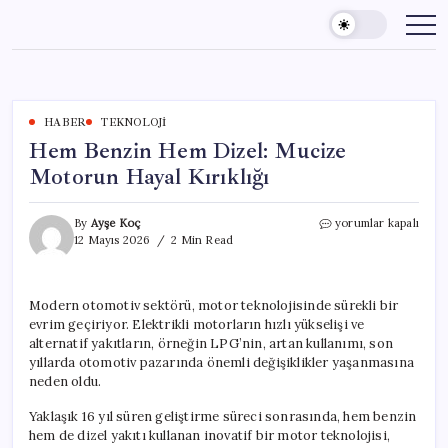
Skip
to
content
HABER
TEKNOLOJI
Hem Benzin Hem Dizel: Mucize
Motorun Hayal Kırıklığı
Hem
By
Ayşe Koç
yorumlar kapalı
Benzin
12 Mayıs 2026
2 Min Read
Hem
Dizel:
Mucize
Modern otomotiv sektörü, motor teknolojisinde sürekli bir
Motorun
evrim geçiriyor. Elektrikli motorların hızlı yükselişi ve
Hayal
Kırıklığı
alternatif yakıtların, örneğin LPG’nin, artan kullanımı, son
için
yıllarda otomotiv pazarında önemli değişiklikler yaşanmasına
neden oldu.
Yaklaşık 16 yıl süren geliştirme süreci sonrasında, hem benzin
hem de dizel yakıtı kullanan inovatif bir motor teknolojisi,