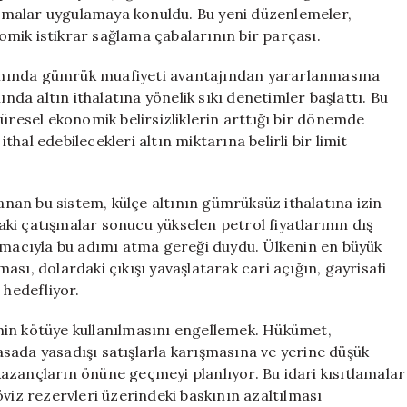
Getirildi
tlamalar uygulamaya konuldu. Bu yeni düzenlemeler,
için
mik istikrar sağlama çabalarının bir parçası.
ımında gümrük muafiyeti avantajından yararlanmasına
a altın ithalatına yönelik sıkı denetimler başlattı. Bu
küresel ekonomik belirsizliklerin arttığı bir dönemde
ithal edebilecekleri altın miktarına belirli bir limit
lanan bu sistem, külçe altının gümrüksüz ithalatına izin
ki çatışmalar sonucu yükselen petrol fiyatlarının dış
 amacıyla bu adımı atma gereği duydu. Ülkenin en büyük
nması, dolardaki çıkışı yavaşlatarak cari açığın, gayrisafi
 hedefliyor.
min kötüye kullanılmasını engellemek. Hükümet,
yasada yasadışı satışlarla karışmasına ve yerine düşük
z kazançların önüne geçmeyi planlıyor. Bu idari kısıtlamalar
öviz rezervleri üzerindeki baskının azaltılması