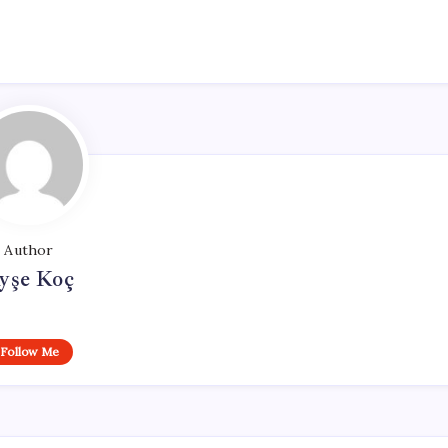
Author
yşe Koç
Follow Me