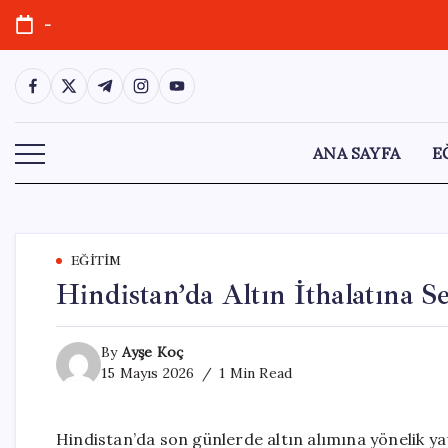
Skip
-
to
content
https://www.facebook.com/
https://twitter.com/
https://t.me/
https://www.instagram.com/
https://youtube.com/
ANA SAYFA
E
EĞITIM
Hindistan’da Altın İthalatına Se
By
Ayşe Koç
15 Mayıs 2026
1 Min Read
Hindistan’da son günlerde altın alımına yönelik ya