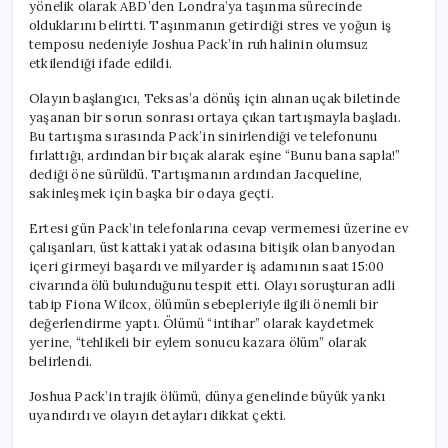
yönelik olarak ABD’den Londra’ya taşınma sürecinde
olduklarını belirtti. Taşınmanın getirdiği stres ve yoğun iş
temposu nedeniyle Joshua Pack’in ruh halinin olumsuz
etkilendiği ifade edildi.
Olayın başlangıcı, Teksas’a dönüş için alınan uçak biletinde
yaşanan bir sorun sonrası ortaya çıkan tartışmayla başladı.
Bu tartışma sırasında Pack’in sinirlendiği ve telefonunu
fırlattığı, ardından bir bıçak alarak eşine “Bunu bana sapla!”
dediği öne sürüldü. Tartışmanın ardından Jacqueline,
sakinleşmek için başka bir odaya geçti.
Ertesi gün Pack’in telefonlarına cevap vermemesi üzerine ev
çalışanları, üst kattaki yatak odasına bitişik olan banyodan
içeri girmeyi başardı ve milyarder iş adamının saat 15:00
civarında ölü bulunduğunu tespit etti. Olayı soruşturan adli
tabip Fiona Wilcox, ölümün sebepleriyle ilgili önemli bir
değerlendirme yaptı. Ölümü “intihar” olarak kaydetmek
yerine, “tehlikeli bir eylem sonucu kazara ölüm” olarak
belirlendi.
Joshua Pack’in trajik ölümü, dünya genelinde büyük yankı
uyandırdı ve olayın detayları dikkat çekti.