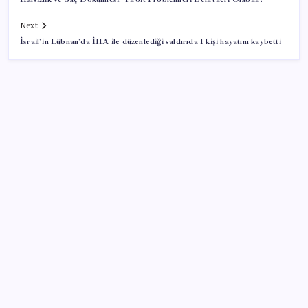
Next
İsrail’in Lübnan’da İHA ile düzenlediği saldırıda 1 kişi hayatını kaybetti
SON YAZILAR
TBMM Adalet Komisyonu’nda ‘pislik’ tartışması:
MHP’li Bülbül masaya yumruk attı, İYİ Partili vekilin
üzerine yürüdü
Sürekli maddi sorun yaşayan insanların beyni daha
çabuk yaşlanabiliyor: ‘Beyin de yoruluyor’