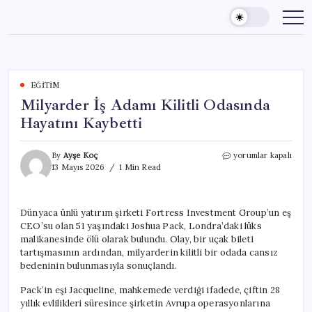
Skip
to
content
EĞITIM
Milyarder İş Adamı Kilitli Odasında
Hayatını Kaybetti
Milyarder
By
Ayşe Koç
yorumlar kapalı
İş
13 Mayıs 2026
1 Min Read
Adamı
Kilitli
Odasında
Dünyaca ünlü yatırım şirketi Fortress Investment Group’un eş
Hayatını
CEO’su olan 51 yaşındaki Joshua Pack, Londra’daki lüks
Kaybetti
için
malikanesinde ölü olarak bulundu. Olay, bir uçak bileti
tartışmasının ardından, milyarderin kilitli bir odada cansız
bedeninin bulunmasıyla sonuçlandı.
Pack’in eşi Jacqueline, mahkemede verdiği ifadede, çiftin 28
yıllık evlilikleri süresince şirketin Avrupa operasyonlarına