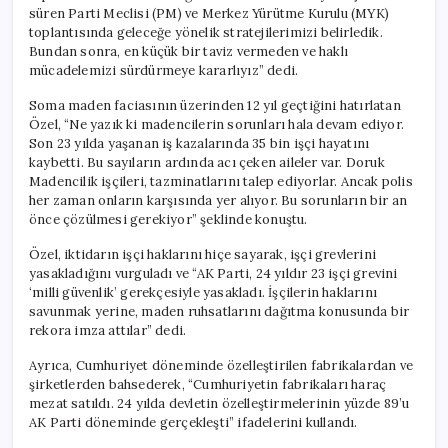
süren Parti Meclisi (PM) ve Merkez Yürütme Kurulu (MYK)
toplantısında geleceğe yönelik stratejilerimizi belirledik.
Bundan sonra, en küçük bir taviz vermeden ve haklı
mücadelemizi sürdürmeye kararlıyız” dedi.
Soma maden faciasının üzerinden 12 yıl geçtiğini hatırlatan
Özel, “Ne yazık ki madencilerin sorunları hala devam ediyor.
Son 23 yılda yaşanan iş kazalarında 35 bin işçi hayatını
kaybetti. Bu sayıların ardında acı çeken aileler var. Doruk
Madencilik işçileri, tazminatlarını talep ediyorlar. Ancak polis
her zaman onların karşısında yer alıyor. Bu sorunların bir an
önce çözülmesi gerekiyor” şeklinde konuştu.
Özel, iktidarın işçi haklarını hiçe sayarak, işçi grevlerini
yasakladığını vurguladı ve “AK Parti, 24 yıldır 23 işçi grevini
‘milli güvenlik’ gerekçesiyle yasakladı. İşçilerin haklarını
savunmak yerine, maden ruhsatlarını dağıtma konusunda bir
rekora imza attılar” dedi.
Ayrıca, Cumhuriyet döneminde özelleştirilen fabrikalardan ve
şirketlerden bahsederek, “Cumhuriyetin fabrikaları haraç
mezat satıldı. 24 yılda devletin özelleştirmelerinin yüzde 89’u
AK Parti döneminde gerçekleşti” ifadelerini kullandı.