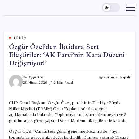
Skip
to
content
EĞITIM
Özgür Özel’den İktidara Sert
Eleştiriler: ‘AK Parti’nin Kara Düzeni
Değişmiyor!’
Özgür
By
Ayşe Koç
yorumlar kapalı
Özel’den
28 Nisan 2026
2 Min Read
İktidara
Sert
Eleştiriler:
CHP Genel Başkanı Özgür Özel, partisinin Türkiye Büyük
‘AK
Millet Meclisi (TBMM) Grup Toplantısı’nda önemli
Parti’nin
Kara
açıklamalarda bulundu. Toplantıya, maaşları ödenmeyen ve 9
Düzeni
gündür açlık grevi yapan Doruk Madencilik işçileri de katıldı.
Değişmiyor!’
için
Özgür Özel, “Cumartesi günü, genel merkezimizde 7 ayrı
toplantı ile sürecimizi değerlendirdik. Dün ise yaklaşık 11 saat